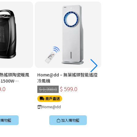
 速熱搖頭陶瓷暖風
Home@dd – 無葉搖頭智能遙控
Home@dd – 360°全方位智能遙
1500W
冷風機
控循環扇 (座檯款
9.0
$ 599.0
$ 399
$ 1,398.0
$ 898.0
商戶直送
商戶直送
Home@dd
Home@dd
購物籃
加入購物籃
加入