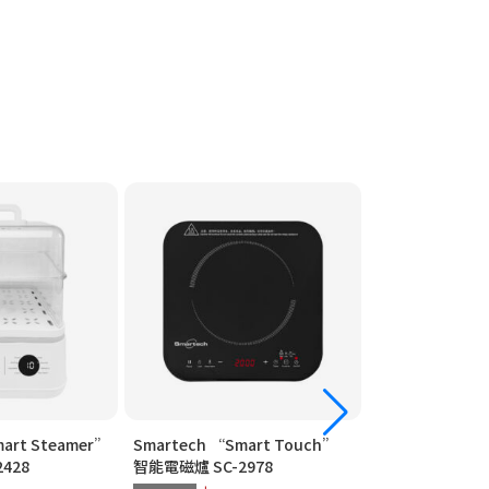
art Steamer”
Smartech “Smart Touch”
Smartech “Mu
428
智能電磁爐 SC-2978
高速煲 SC-2069