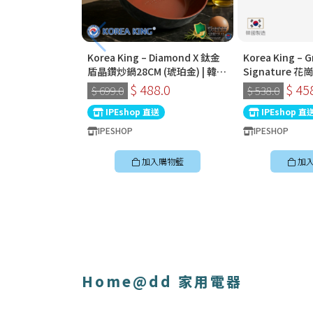
Korea King – Diamond X 鈦金
Korea King – G
盾晶鑽炒鍋28CM (琥珀金) | 韓國
Signature
製易潔鑊 (連蓋)
32cm深炒鍋 
$ 488.0
$ 45
$ 699.0
$ 538.0
國製易潔鑊
IPEshop 直送
IPEshop 直
IPESHOP
IPESHOP
加入購物籃
加
Home@dd 家用電器