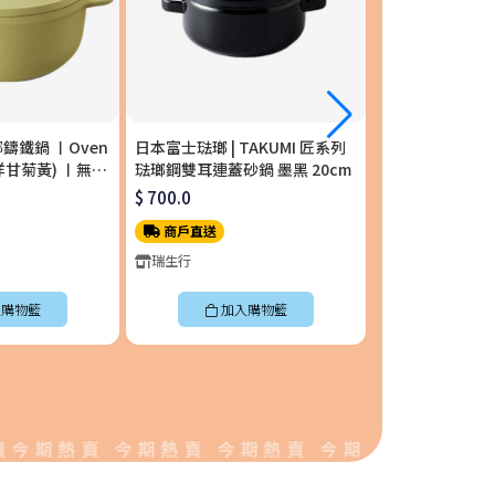
琺瑯鑄鐵鍋 〡Oven
日本富士琺瑯 | TAKUMI 匠系列
日本富士琺瑯 | T
m (洋甘菊黃) 〡無水
琺瑯鋼雙耳連蓋砂鍋 墨黑 20cm
單柄附蓋琺瑯平底
S-YL
$ 700.0
$ 658.0
商戶直送
商戶直送
瑞生行
瑞生行
購物籃
加入購物籃
加入
期熱賣 今期熱賣 今期熱賣 今期熱賣 今期熱賣 