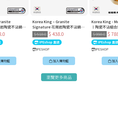
ranite
Korea King – Granite
Korea King -
 花崗岩陶瓷不沾鍋〡
Signature 花崗岩陶瓷不沾鍋〡
〡陶瓷不沾組合
〡經典炭黑色〡韓
30cm深炒鍋 〡經典炭黑色〡韓
8.0
$ 438.0
$ 78
$ 518.0
$ 998.0
國製易潔鑊
送
IPEshop 直送
IPEshop 直
IPESHOP
IPESHOP
入購物籃
加入購物籃
加入
瀏覽更多商品