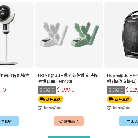
 檯地兩用智能遙控
HOME@dd - 紫外線智能定時陶
Home@dd –
瓷烘鞋器 - HD180
機 (慳位座檯型)-
HH1500
9.0
$ 199.0
$ 22
$ 399.0
$ 399.0
商戶直送
商戶直送
Home@dd
Home@dd
入購物籃
加入
選擇商品