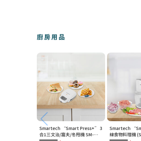
廚房用品
Smartech “Smart Press+” 3
Smartech “S
合1三文治/窩夫/冬甩機 SM-
線食物料理機 (SC
2228