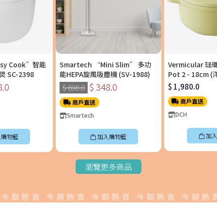
asy Cook”智能
Smartech “Mini Slim” 多功
Vermicular 
SC-2398
能HEPA旋風吸塵機 (SV-1988)
Pot 2 - 18c
料理鍋〡OP2R18
8.0
$ 348.0
$ 1,980.0
$ 698.0
商戶直送
商戶直送
DCH
Smartech
加入
入購物籃
加入購物籃
瀏覽更多商品
期熱賣 今期熱賣 今期熱賣 今期熱賣 今期熱賣今