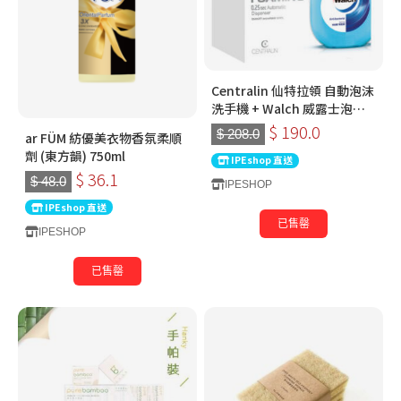
Centralin 仙特拉領 自動泡沫
洗手機 + Walch 威露士泡沫
自動洗手液機專用補充裝
$ 190.0
$ 208.0
ar FÜM 紡優美衣物香氛柔順
350ml
劑 (東方韻) 750ml
IPEshop 直送
$ 36.1
$ 48.0
IPESHOP
IPEshop 直送
已售罄
IPESHOP
已售罄