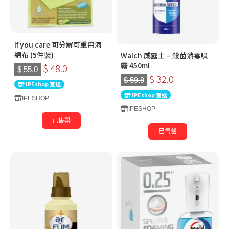
If you care 可分解可重用海
綿布 (5件裝)
Walch 威露士 – 殺菌消毒噴
霧 450ml
$ 48.0
$ 55.0
$ 32.0
$ 59.9
IPEshop 直送
IPEshop 直送
IPESHOP
IPESHOP
已售罄
已售罄