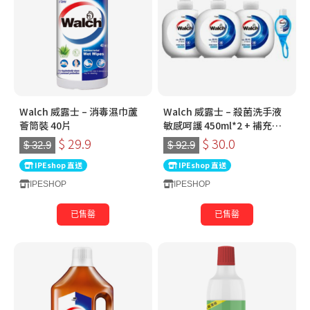
Walch 威露士 – 消毒濕巾蘆
Walch 威露士 – 殺菌洗手液
薈筒裝 40片
敏感呵護 450ml*2 + 補充裝
450ml + 威露士Q版免洗搓手
$ 29.9
$ 30.0
$ 32.9
$ 92.9
液 20ml
IPEshop 直送
IPEshop 直送
IPESHOP
IPESHOP
已售罄
已售罄