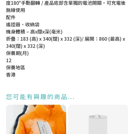
度180°手動翻轉 / 產品底部含單獨的電池開關，可充電後
無線使用
配件
遙控器、收納袋
機身體積 – 高x闊x深(毫米)
折疊：183 (高) x 340(闊) x 332 (深)/ 展開：860 (最高) x
340(闊) x 332 (深)
保養期(月)
12
保養地區
香港
您可能有興趣的商品...