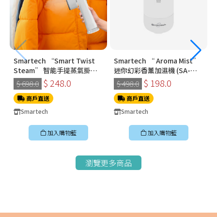
Smartech “Smart Twist
Smartech “ Aroma Mist”
Steam” 智能手提蒸氣掛燙
迷你幻彩香薰加濕機 (SA-
機 (SS-8108)
8009)
$ 248.0
$ 198.0
$ 698.0
$ 498.0
商戶直送
商戶直送
Smartech
Smartech
加入購物籃
加入購物籃
瀏覽更多商品