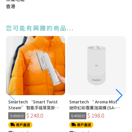
香港
您可能有興趣的商品...
Smartech “Smart Twist
Smartech “ Aroma Mist”
Steam” 智能手提蒸氣掛燙
迷你幻彩香薰加濕機 (SA-
機 (SS-8108)
8009)
$ 248.0
$ 198.0
$ 698.0
$ 498.0
商戶直送
商戶直送