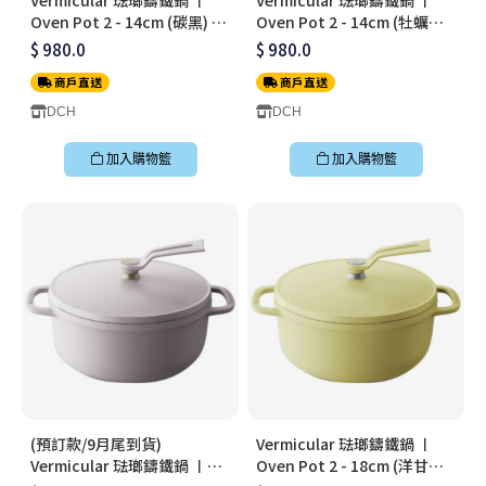
Oven Pot 2 - 14cm (碳黑) 〡
Oven Pot 2 - 14cm (牡蠣灰)
無水料理鍋〡OP2R14S-BK
〡無水料理鍋〡OP2R14S-GY
$ 980.0
$ 980.0
商戶直送
商戶直送
DCH
DCH
加入購物籃
加入購物籃
(預訂款/9月尾到貨)
Vermicular 琺瑯鑄鐵鍋 〡
Vermicular 琺瑯鑄鐵鍋 〡
Oven Pot 2 - 18cm (洋甘菊