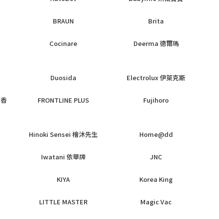
BRAUN
Brita
Cocinare
Deerma 德爾瑪
Duosida
Electrolux 伊萊克斯
枝香
FRONTLINE PLUS
Fujihoro
Hinoki Sensei 檜沐先生
Home@dd
Iwatani 依華牌
JNC
KIYA
Korea King
LITTLE MASTER
Magic Vac