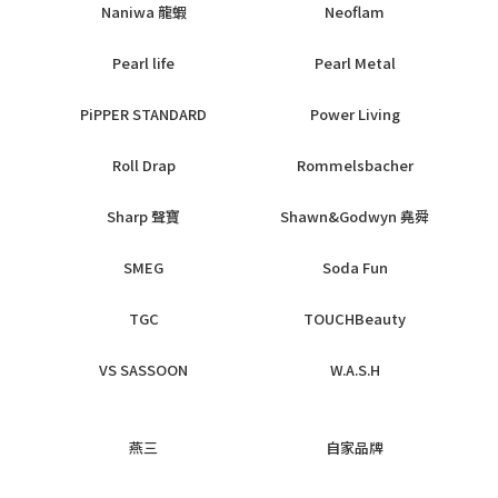
Naniwa 龍蝦
Neoflam
Pearl life
Pearl Metal
PiPPER STANDARD
Power Living
Roll Drap
Rommelsbacher
Sharp 聲寶
Shawn&Godwyn 堯舜
SMEG
Soda Fun
TGC
TOUCHBeauty
VS SASSOON
W.A.S.H
燕三
自家品牌