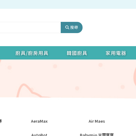
搜尋
廚具/廚房用具
韓國廚具
家用電器
傅
AeraMax
Air Maes
AutoBot
Babymio 米爾寶寶