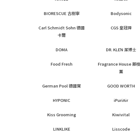
BIORESCUE 古樹寧
Bodysonic
Carl Schmidt Sohn 德國
CGS 皇冠牌
卡爾
DOMA
DR. KLĒN 潔博士
Food Fresh
Fragrance House 藤
薰
German Pool 德國寳
GOOD WORTH
HYPONIC
iPuriAir
Kiss Grooming
Kiwivital
LINKLIKE
Lisscode