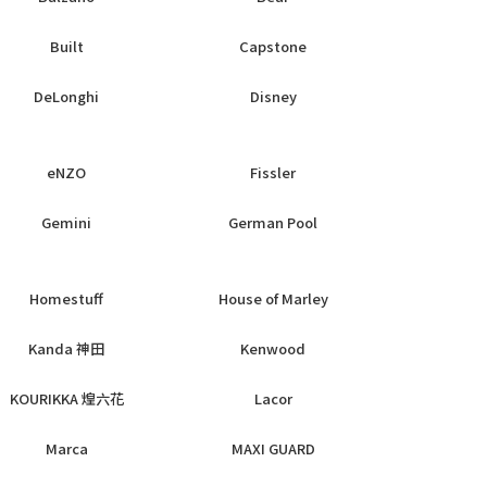
Built
Capstone
DeLonghi
Disney
eNZO
Fissler
Gemini
German Pool
Homestuff
House of Marley
Kanda 神田
Kenwood
KOURIKKA 煌六花
Lacor
Marca
MAXI GUARD