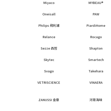
Miyaco
MYBEAU®
Oneisall
PAW
Philips 飛利浦
PiardiHome
Relance
Rocago
Sezze 西哲
Shapton
Skytec
Smartech
Svago
Takehara
VETRISCIENCE
VINAERA
ZANUSSI 金章
河哥海味