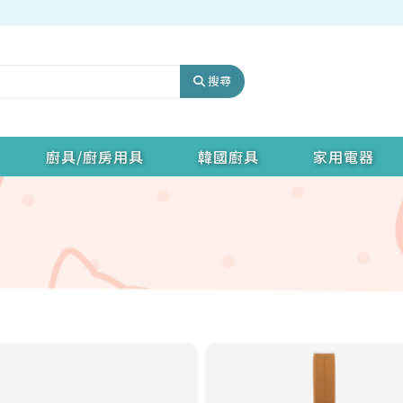
搜尋
廚具/廚房用具
韓國廚具
家用電器