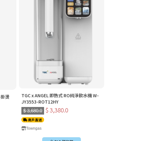
TGC x ANGEL 即熱式 RO純淨飲水機 W-
斗掛燙
JY3553-ROT12HY
$ 3,380.0
$ 3,680.0
商戶直送
Towngas