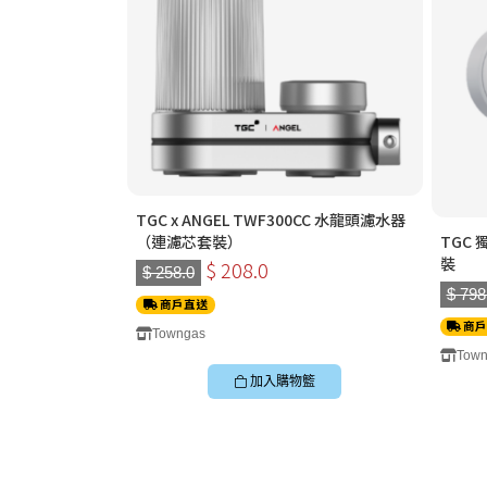
TGC x ANGEL TWF300CC 水龍頭濾水器
TGC
（連濾芯套裝）
裝
$ 208.0
$ 258.0
$ 798
商戶直送
商戶
Towngas
Town
加入購物籃