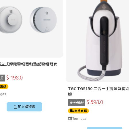
 獨立式煙霧警報器和熱感警報器套
$ 498.0
.0
直送
TGC TGS150 二合一手提蒸氣熨
機
gas
$ 598.0
$ 798.0
加入購物籃
商戶直送
Towngas