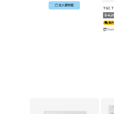
加入購物籃
TGC 
$ 4,2
商戶
Town