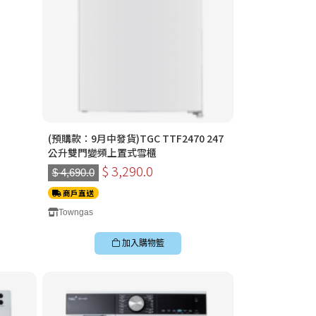
(預購款：9月中發貨)TGC TTF2470 247
公升雙門變頻上置式雪櫃
$ 3,290.0
$ 4,690.0
商戶直送
Towngas
加入購物籃