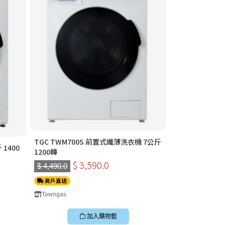
TGC TWM700S 前置式纖薄洗衣機 7公斤
 1400
1200轉
$ 3,590.0
$ 4,490.0
商戶直送
Towngas
加入購物籃