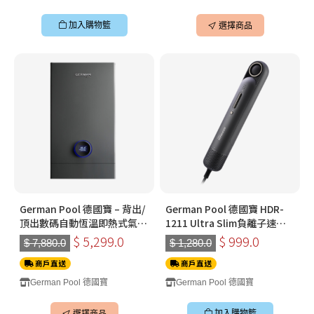
加入購物籃
選擇商品
German Pool 德國寶 – 背出/
German Pool 德國寶 HDR-
頂出數碼自動恆溫即熱式氣體
1211 Ultra Slim負離子速乾
熱水器 GPS413-TG (B/U)
風筒 - 金屬灰
$ 5,299.0
$ 999.0
$ 7,880.0
$ 1,280.0
(13L黑色) (煤氣)
商戶直送
商戶直送
German Pool 德國寶
German Pool 德國寶
加入購物籃
選擇商品