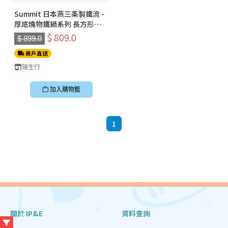
Summit 日本燕三条製鐵流 -
厚底燒物鐵鍋系列 長方形燒
物鐵板煎鍋
$ 809.0
$ 899.0
商戶直送
瑞生行
加入購物籃
1
關於 IP&E
資料查詢