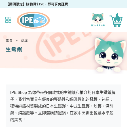
【期間限定】購物滿$150，即可享免運費
主頁
»
商店
生鐵鑊
IPE Shop 為你帶來多個款式的生鐵鑊和推介的日本生鐵鑊牌
子，我們售賣具有優良的導熱性和保溫性能的鐵鑊，包括︰
獨特純鐵材質製成的日本生鐵鑊、中式生鐵鑊、炒鑊、深煎
鍋、純鐵鑊等。立即選購鑄鐵鍋，在家中烹調出餐廳水準般
的美食！