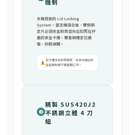
機制
本機首創的 Lid Locking
System。當主機接合後，雙側鎖
定片必須完全對齊並向左扣死在杯
蓋的安全卡槽。雙重鎖槽定位通
電，防範誤觸。
若卡槽沒有對齊鎖死，本碎切機出於
安全機制絕不會啟動工作！
精製 SUS420J2
不銹鋼立體 4 刀
❸
組