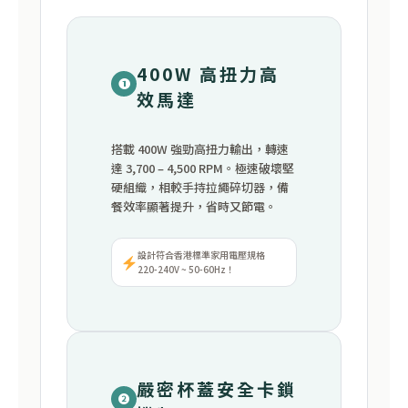
400W 高扭力高
❶
效馬達
搭載 400W 強勁高扭力輸出，轉速
達 3,700 – 4,500 RPM。極速破壞堅
硬組織，相較手持拉繩碎切器，備
餐效率顯著提升，省時又節電。
設計符合香港標準家用電壓規格
220-240V ~ 50-60Hz！
嚴密杯蓋安全卡鎖
❷