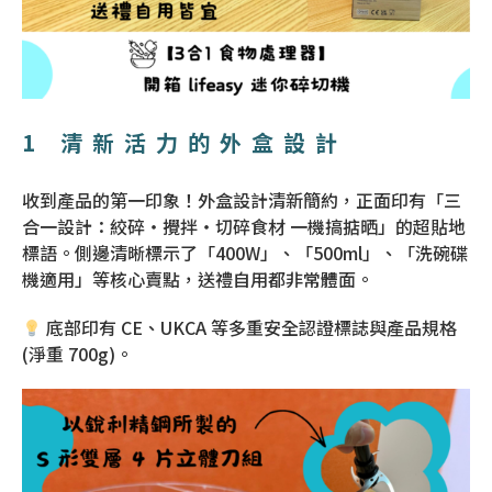
1 清新活力的外盒設計
收到產品的第一印象！外盒設計清新簡約，正面印有「三
合一設計：絞碎・攪拌・切碎食材 一機搞掂晒」的超貼地
標語。側邊清晰標示了「400W」、「500ml」、「洗碗碟
機適用」等核心賣點，送禮自用都非常體面。
底部印有 CE、UKCA 等多重安全認證標誌與產品規格
(淨重 700g)。