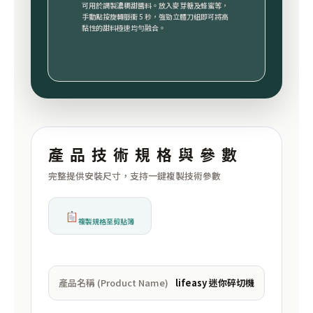
可用於調製濃稠甜醬料。放入麥芽糖及蜂蜜等，
手動點按旋轉脈衝 5 秒，強勁立體刀組即可將高
黏性的甜料極速均勻融合。
產品技術規格與參數
完整提供安裝尺寸，支持一鍵複製技術參數
複製規格至剪貼簿
產品名稱 (Product Name)
lifeasy 迷你碎切機