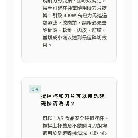
銹鋼刀刃受損、崩缺或鈍化，
甚至可能在通電時阻礙刀片旋
轉，引致 400W 高扭力馬達過
熱過載。絞肉前，請務必先去
除骨頭、軟骨、肉皮、筋膜，
並切成小塊以達到最佳碎切效
果。
Q4
攪拌杯和刀片可以用洗碗
碟機清洗嗎？
可以！AS 食品安全級攪拌杯、
攪拌上杯蓋及不銹鋼 4 刀組均
適用於洗碗碟機清洗（請小心