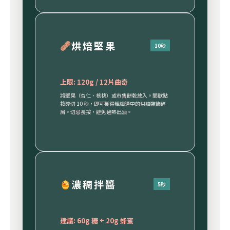
烘焙堅果
10秒
上限: 120g / 12片曲奇
將堅果（杏仁、核桃）或市售餅乾放入。間歇點
按碎切 10 秒，即可獲得粗細適中的烘焙裝飾碎
屑。切忌長按，避免過熱出油。
濃稠拌醬
5秒
建議: 60g 糖 + 20g 蜂蜜