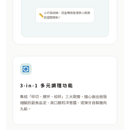
小巧易收納，完全釋放香港狹小廚房
的空間限制！
3-in-1 多元調理功能
集結「碎切、攪拌、絞碎」三大剛需，隨心做出極致
細膩的副食品泥、爽口顆粒洋蔥醬、或彈牙自製豬肉
丸餡。