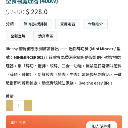
型食物處理器 (400W)
$ 298.0
$ 228.0
分類 :
碎肉器/攪拌機
家用電器
今期推介
全新登場
清貨專區
lifeasy 廚房備餐系列首發推出 ——
迷你碎切機 (Mini Mincer / 型
號：MINIMINCER001)
！這款專為香港家庭廚房設計的小型食物處
理器，集「碎切、攪拌、絞碎」三合一功能
，無論是日常調味配料
（蒜頭、辣椒）、新鮮絞肉（豬肉、牛肉）還是嬰兒副食品，一鍵
脈衝即可輕鬆搞定
，助您實現減法家務， live the easy life
！
數量
-
+
庫存:
有貨
加入購物車