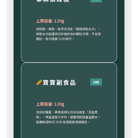
上限容量: 120g
將蒜頭、辣椒、香草洗淨並「徹底擦乾水分」。
擦乾水分能確保切碎後的佐料顆粒分明，不呈現
糊狀。每次僅需 10 秒即可。
寶寶副食品
20秒
上限容量: 120g
先將紅蘿蔔、蘋果或南瓜洗淨去皮並「完全煮
熟」，降溫後放入杯內，建議搭配微量溫開水。
連續點按碎切 20 秒呈現極致滑順細泥。