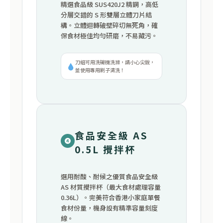
精選食品級 SUS420J2 精鋼，高低
分層交錯的 S 形雙層立體刀片結
構。立體迴轉破壁碎切無死角，確
保食材極佳均勻研磨，不易藏污。
刀組可用洗碗機洗滌，請小心尖銳，
並使用專用刷子清洗！
食品安全級 AS
❹
0.5L 攪拌杯
選用耐酸、耐候之優質食品安全級
AS 材質攪拌杯（最大食材處理容量
0.36L）。完美符合香港小家庭單餐
食材份量，機身設有精準容量刻度
線。