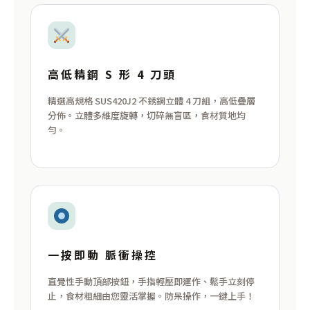
高低精鋼 S 形 4 刀頭
精選高規格 SUS420J2 不銹鋼立體 4 刀組，高低疊層
分佈。立體多維度旋轉，切碎無盲區，食材質地均
勻。
一按即動 脈衝操控
直覺性手動頂部按鈕，手指輕壓即運作、鬆手立刻停
止，食材粗細由您靈活掌握。防呆操作，一鍵上手！