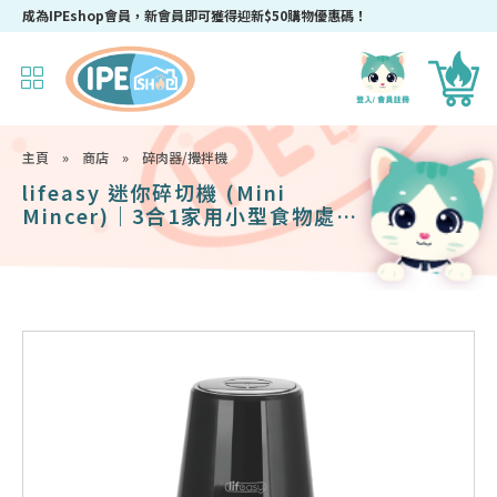
使用優惠碼【KoreCook2025】購買任何Korea King/ DR HOWS 韓國廚具，即
成為IPEshop會員，新會員即可獲得迎新$50購物優惠碼！
主頁
»
商店
»
碎肉器/攪拌機
lifeasy 迷你碎切機 (Mini
Mincer)｜3合1家用小型食物處理
器 (400W)