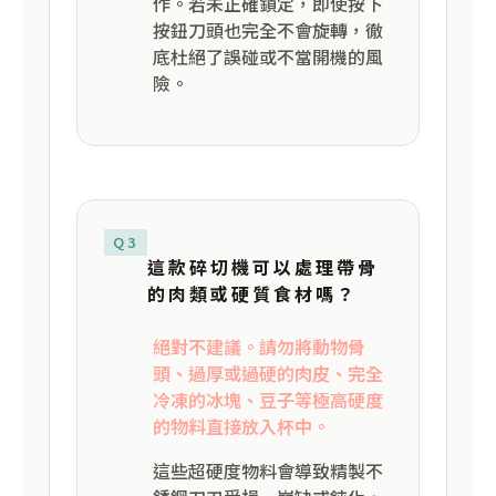
作。若未正確鎖定，即使按下
按鈕刀頭也完全不會旋轉，徹
底杜絕了誤碰或不當開機的風
險。
Q3
這款碎切機可以處理帶骨
的肉類或硬質食材嗎？
絕對不建議。請勿將動物骨
頭、過厚或過硬的肉皮、完全
冷凍的冰塊、豆子等極高硬度
的物料直接放入杯中。
這些超硬度物料會導致精製不