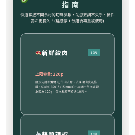
指南
快速掌握不同食材的切碎參數，助您烹調不失手、機件
壽命更長久！(建議停 1 分鐘後再重複使用)
新鮮絞肉
10秒
上限容量: 120g
請預先將新鮮豬肉/牛肉去骨、去厚硬肉皮及筋
膜，切成約 30x15x15 mm 的小肉塊。每次處理
上限為 120g，每次點壓不超過 10 秒。
蒜頭辣椒
10秒