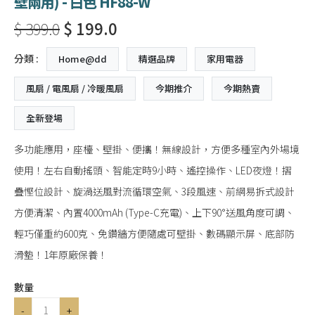
壁兩用) - 白色 HF88-W
$ 399.0
$ 199.0
分類 :
Home@dd
精選品牌
家用電器
風扇 / 電風扇 / 冷暖風扇
今期推介
今期熱賣
全新登場
多功能應用，座檯、壁掛、便攜！無線設計，方便多種室內外場境
使用！左右自動搖頭、智能定時9小時、遙控操作、LED夜燈！摺
疊慳位設計、旋渦送風對流循環空氣、3段風速、前網易拆式設計
方便清潔、內置4000mAh (Type-C充電)、上下90°送風角度可調、
輕巧僅重約600克、免鑽牆方便隨處可壁掛、數碼顯示屏、底部防
滑墊！1年原廠保養！
數量
-
+