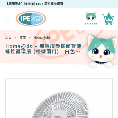
成為IPEshop會員，新會員即可獲得迎新$50購物優惠碼！
主頁
»
商店
»
Home@dd
Home@dd – 無線摺疊搖頭智能
遙控循環扇 (檯壁兩用) - 白色
HF88-W