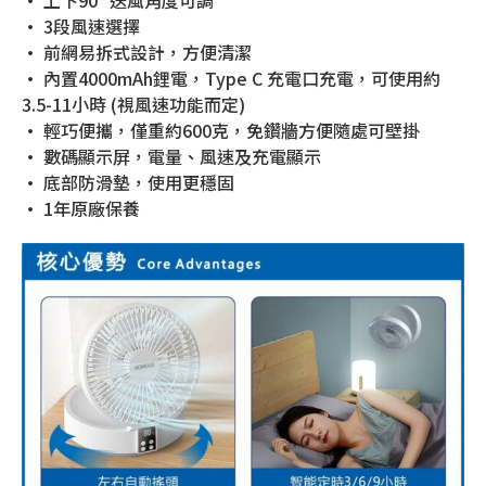
• 上下90° 送風角度可調
• 3段風速選擇
• 前網易拆式設計，方便清潔
• 內置4000mAh鋰電，Type C 充電口充電，可使用約
3.5-11小時 (視風速功能而定)
• 輕巧便攜，僅重約600克，免鑽牆方便隨處可壁掛
• 數碼顯示屏，電量、風速及充電顯示
• 底部防滑墊，使用更穩固
• 1年原廠保養