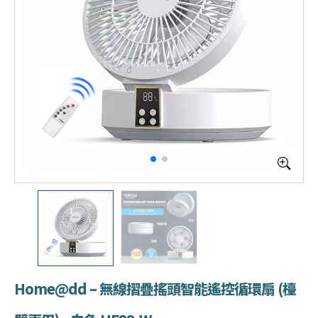
Home@dd – 無線摺疊搖頭智能遙控循環扇 (檯