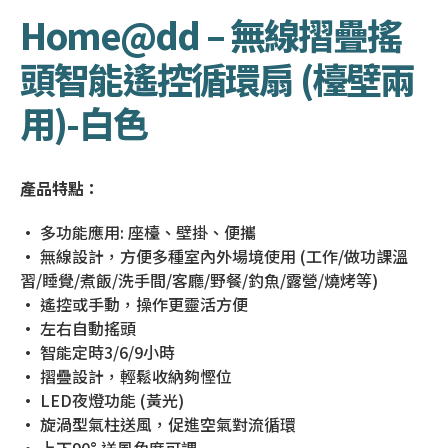
Home@dd – 無線摺疊搖
頭智能遙控循環扇 (檯壁兩
用)-白色
產品特點：
• 多功能應用: 座檯、壁掛、便攜
• 無線設計，方便多種室內外場境使用 (工作/做功課溫
習/睡覺/煮飯/洗手間/客廳/野餐/釣魚/露營/燒烤等)
• 遙控或手動，操作更靈活方便
• 左右自動搖頭
• 智能定時3/6/9小時
• 摺疊設計，輕鬆收納夠慳位
• LED夜燈功能 (黃光)
• 旋渦型氣柱送風，促進空氣對流循環