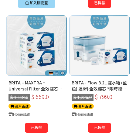
加入購物籃
已售罄
BRITA – MAXTRA +
BRITA - Flow 8.2L 濾水箱 (藍
Universal Filter 全效濾芯
色) 連6件全效濾芯 *限時贈送
(六件裝) x 2 *限時贈送 全效濾
全效濾芯2件
$ 669.0
$ 799.0
$ 1,118.0
$ 1,226.0
芯2件
商戶直送
商戶直送
Homestuff
Homestuff
已售罄
已售罄