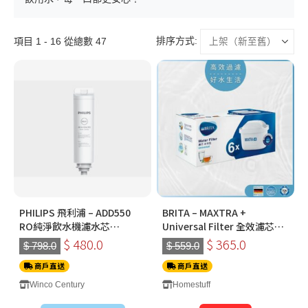
排序方式:
項目 1 - 16 從總數 47
PHILIPS 飛利浦 – ADD550
BRITA – MAXTRA +
RO純淨飲水機濾水芯
Universal Filter 全效濾芯
(ADD6910 / ADD6910DG /
(六件裝)
$ 480.0
$ 365.0
$ 798.0
$ 559.0
ADD6911L / ADD6915DG 專
商戶直送
用) 香港行貨
商戶直送
Winco Century
Homestuff