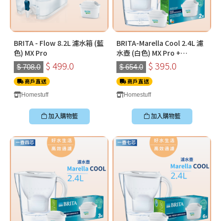
BRITA - Flow 8.2L 濾水箱 (藍
BRITA-Marella Cool 2.4L 濾
色) MX Pro
水壺 (白色) MX Pro +
MAXTRA PRO Pure
$ 499.0
$ 395.0
$ 708.0
$ 654.0
Performance 純淨全效全效
商戶直送
濾芯 (二件裝)
商戶直送
Homestuff
Homestuff
加入購物籃
加入購物籃