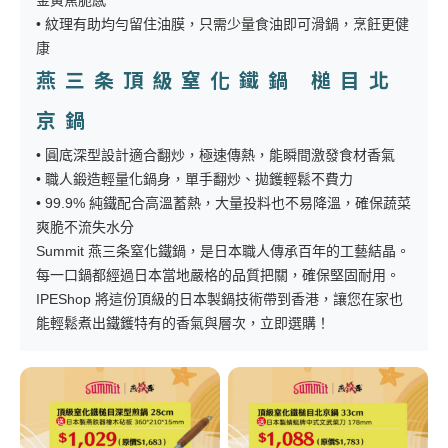
• 紋理有助均勻留住油膜，只需少量食油即可滑鍋，烹飪更健
康
燕三条頂級窒化鐵鍋 槌目北
京鍋
• 圓底深型設計適合翻炒，極速傳熱，能瞬間激發食材香氣
• 職人鍛造輕量化鍋身，單手翻炒、拋鑊輕鬆不費力
• 99.9% 純鐵配合高溫蓄熱，大量投料也不易降溫，確保蔬菜
爽脆不流失水分
Summit 燕三条窒化鐵鍋，是日本職人傳承百年的工藝結晶。
每一口鍋都經過日本當地嚴格的品質把關，確保堅固耐用。
IPEShop 將這份頂級的日本製鍋技術帶到香港，讓您在家也
能輕鬆煮出鐵鑊特有的香氣與層次，立即選購！