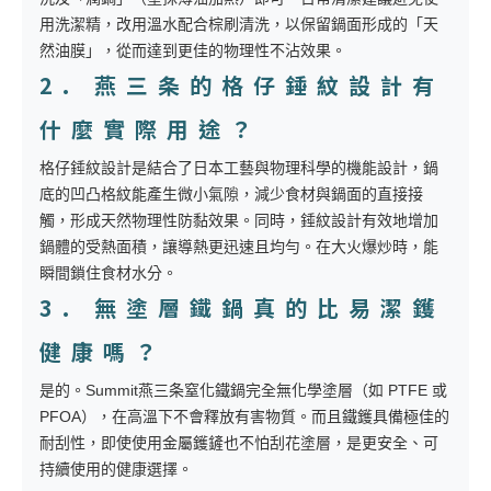
用洗潔精，改用溫水配合棕刷清洗，以保留鍋面形成的「天
然油膜」，從而達到更佳的物理性不沾效果。
2. 燕三条的格仔錘紋設計有
什麼實際用途？
格仔錘紋設計是結合了日本工藝與物理科學的機能設計，鍋
底的凹凸格紋能產生微小氣隙，減少食材與鍋面的直接接
觸，形成天然物理性防黏效果。同時，錘紋設計有效地增加
鍋體的受熱面積，讓導熱更迅速且均勻。在大火爆炒時，能
瞬間鎖住食材水分。
3. 無塗層鐵鍋真的比易潔鑊
健康嗎？
是的。Summit燕三条窒化鐵鍋完全無化學塗層（如 PTFE 或
PFOA），在高溫下不會釋放有害物質。而且鐵鑊具備極佳的
耐刮性，即使使用金屬鑊鏟也不怕刮花塗層，是更安全、可
持續使用的健康選擇。