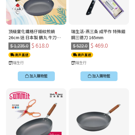
頂級窒化鐵格仔錘紋煎鍋
瑞生活-燕三条 成平作 特殊鉬
26cm 送 日本製 鶴丸 牛刀
鋼三德刀 165mm
180mm
$ 618.0
$ 469.0
$ 1,235.0
$ 522.0
商戶直送
商戶直送
瑞生行
瑞生行
加入購物籃
加入購物籃