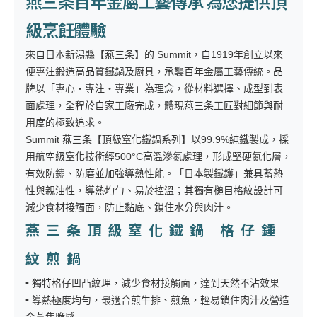
燕三条百年金屬工藝傳承 為您提供頂
級烹飪體驗
來自日本新潟縣【燕三条】的 Summit，自1919年創立以來
便專注鍛造高品質鐵鍋及廚具，承襲百年金屬工藝傳統。品
牌以「專心・專注・專業」為理念，從材料選擇、成型到表
面處理，全程於自家工廠完成，體現燕三条工匠對細節與耐
用度的極致追求。
Summit 燕三条【頂級窒化鐵鍋系列】以99.9%純鐵製成，採
用航空級窒化技術經500°C高溫滲氮處理，形成堅硬氮化層，
有效防鏽、防磨並加強導熱性能。「日本製鐵鑊」兼具蓄熱
性與親油性，導熱均勻、易於控溫；其獨有槌目格紋設計可
減少食材接觸面，防止黏底、鎖住水分與肉汁。
燕三条頂級窒化鐵鍋 格仔錘
紋煎鍋
• 獨特格仔凹凸紋理，減少食材接觸面，達到天然不沾效果
• 導熱極度均勻，最適合煎牛排、煎魚，輕易鎖住肉汁及營造
金黃焦脆感