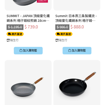
SUMMIT - JAPAN 頂級窒化鐵
Summit 日本燕三条製鐵流 -
鍋系列 格仔錘紋煎鍋 28cm
頂級窒化鐵鍋系列 格仔錘紋
送 蜻蜓牌 日本廚房剪刀
煎鍋 28cm
$ 739.0
$ 888.0
$ 1,195.0
$ 986.0
210mm(顏色隨機)
商戶直送
商戶直送
瑞生行
瑞生行
加入購物籃
加入購物籃