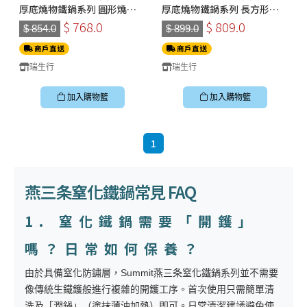
厚底燒物鐵鍋系列 圓形燒物
厚底燒物鐵鍋系列 長方形燒
鐵板煎鍋
物鐵板煎鍋
$ 768.0
$ 809.0
$ 854.0
$ 899.0
商戶直送
商戶直送
瑞生行
瑞生行
加入購物籃
加入購物籃
1
燕三条窒化鐵鍋常見 FAQ
1. 窒化鐵鍋需要「開鑊」
嗎？日常如何保養？
由於具備窒化防鏽層，Summit燕三条窒化鐵鍋系列並不需要
像傳統生鐵鑊般進行複雜的開鑊工序。首次使用只需簡單清
洗及「潤鍋」（塗抹薄油加熱）即可。日常清潔建議避免使