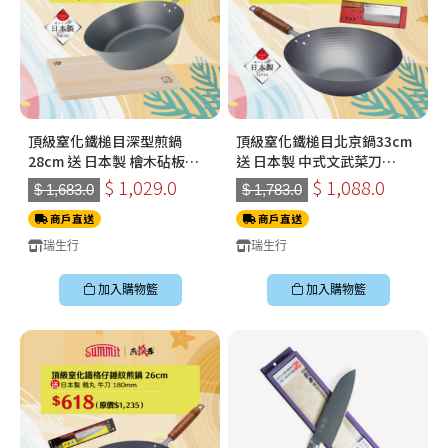
頂級窒化鐵槌目深型煎鍋
頂級窒化鐵槌目北京鍋33cm
28cm 送 日本製 檜木砧板
送 日本製 中式文武菜刀
360*210*15mm
178mm
$ 1,029.0
$ 1,088.0
$ 1,683.0
$ 1,783.0
商戶直送
商戶直送
瑞生行
瑞生行
加入購物籃
加入購物籃