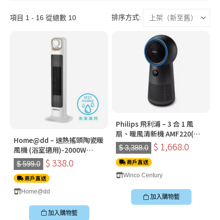
排序方式:
項目 1 - 16 從總數 10
Philips 飛利浦 – 3 合 1 風
扇、暖風清新機 AMF220(
Home@dd – 速熱搖頭陶瓷暖
2000 Series )(限時送: OTO
$ 1,668.0
$ 3,388.0
風機 (浴室適用)-2000W
S-GUN 無線按摩槍 SG-300 )
HH2000
$ 338.0
商戶直送
$ 599.0
Winco Century
商戶直送
Home@dd
加入購物籃
加入購物籃