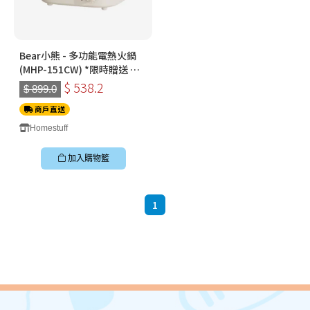
Bear小熊 - 多功能電熱火鍋
(MHP-151CW) *限時贈送 天
然鳳梨洗潔精
$ 538.2
$ 899.0
商戶直送
Homestuff
加入購物籃
1