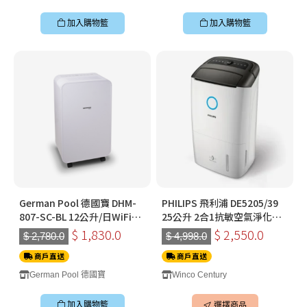
加入購物籃
加入購物籃
German Pool 德國寶 DHM-
PHILIPS 飛利浦 DE5205/39
807-SC-BL 12公升/日WiFi智
25公升 2合1抗敏空氣淨化抽
能 空氣淨化抽濕機 (白色)
濕機
$ 1,830.0
$ 2,550.0
$ 2,780.0
$ 4,998.0
商戶直送
商戶直送
German Pool 德國寶
Winco Century
加入購物籃
選擇商品