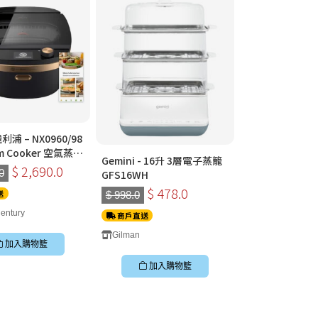
 飛利浦 – NX0960/98
am Cooker 空氣蒸鍋
Gemini - 16升 3層電子蒸籠
飛利浦 NA110 空
$ 2,690.0
0
GFS16WH
$698)
$ 478.0
送
$ 998.0
entury
商戶直送
Gilman
加入購物籃
加入購物籃