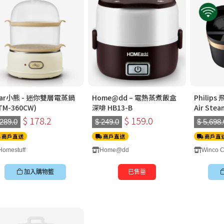
ear小熊 - 迷你雙層電蒸鍋
Home@dd – 電熱蒸煮飯盒
Philips
TM-360CW)
深啡 HB13-B
Air Ste
(限時送：
$ 178.2
$ 159.0
 289.0
$ 249.0
$ 5,698.
氣炸鍋 價值
商戶直送
商戶直送
商戶直
Homestuff
Home@dd
Winco C
加入購物籃
已售罄