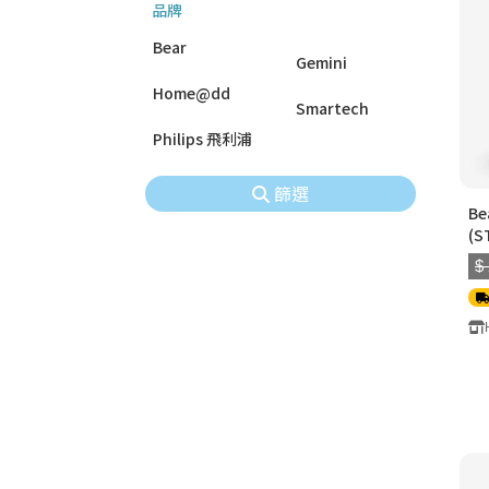
品牌
Bear
Gemini
Home@dd
Smartech
Philips 飛利浦
篩選
B
(S
$