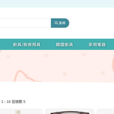
搜尋
廚具/廚房用具
韓國廚具
家用電器
1 - 16 從總數 5