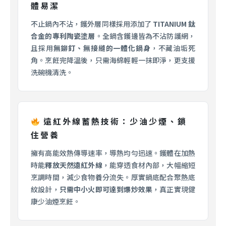
體易潔
不止鍋內不沾，鑊外層同樣採用添加了
TITANIUM 鈦
合金的專利陶瓷塗層
。全鍋含鑊邊皆為不沾防護網，
且採用
無鉚釘、無接縫的一體化鍋身
，不藏油垢死
角。烹飪完降溫後，只需海綿輕輕一抹即淨，更支援
洗碗機清洗。
遠紅外線蓄熱技術：少油少煙、鎖
住營養
擁有高能效熱傳導速率，導熱均勻迅速。鑊體在加熱
時能
釋放天然遠紅外線
，能穿透食材內部，大幅縮短
烹調時間，減少食物養分流失。厚實鍋底配合聚熱底
紋設計，
只需中小火即可達到爆炒效果
，真正實現健
康少油煙烹飪。