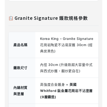
Granite Signature 鑊款規格參數
Korea King – Granite Signature
產品名稱
花崗岩陶瓷不沾易潔鑊 30cm (經
典炭黑色)
內徑 30cm (升級款超大容量中式
鑊款尺寸
與西式炒鑊，翻炒更自在)
高強度合金鑊身 +
美國
內鍋材質
Whitford 鈦金屬花崗岩不沾塗層
與塗層
(9層鑄造)