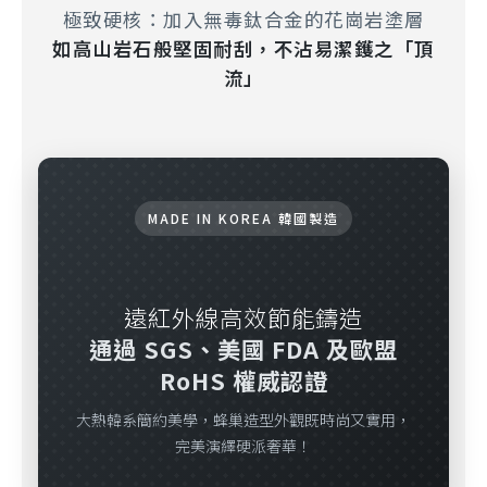
極致硬核：加入無毒鈦合金的花崗岩塗層
如高山岩石般堅固耐刮，不沾易潔鑊之「頂
流」
MADE IN KOREA 韓國製造
遠紅外線高效節能鑄造
通過 SGS、美國 FDA 及歐盟
RoHS 權威認證
大熱韓系簡約美學，蜂巢造型外觀既時尚又實用，
完美演繹硬派奢華！