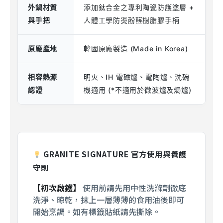
外鍋材質
添加鈦合金之專利陶瓷防護塗層 +
與手把
人體工學防燙酚醛樹脂膠手柄
原廠產地
韓國原廠製造 (Made in Korea)
相容熱源
明火、IH 電磁爐、電陶爐、洗碗
認證
機適用 (*不適用於微波爐及焗爐)
GRANITE SIGNATURE 官方使用與養護
守則
【初次啟鑊】
使用前請先用中性洗滌劑徹底
洗淨、晾乾，抹上一層薄薄的食用油後即可
開始烹調。如有標籤貼紙請先撕除。