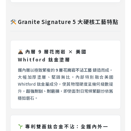
Granite Signature 5 大硬核工藝特點
內層 9 層花崗岩 × 美國
Whitford 鈦金塗層
鑊內層以極致繁複的
9 層花崗岩不沾工藝
鑄造而成，
大幅加厚塗層、堅固無比。內部特別融合美國
Whitford 鈦金屬成分，使其物理硬度呈幾何級數提
升，
超強耐刮、耐磨損
，即使面對日常頻繁翻炒依舊
穩如磐石。
專利雙面鈦合金不沾：全鑊內外一