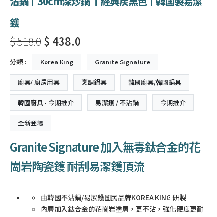
沾鍋〡30cm深炒鍋 〡經典炭黑色〡韓國製易潔
鑊
$ 518.0
$ 438.0
分類 :
Korea King
Granite Signature
廚具/ 廚房用具
烹調鍋具
韓國廚具/韓國鍋具
韓國廚具 - 今期推介
易潔鑊 / 不沾鍋
今期推介
全新登場
Granite Signature 加入無毒鈦合金的花
崗岩陶瓷鑊 耐刮易潔鑊頂流
由韓國不沾鍋/易潔鑊國民品牌KOREA KING 研製
內層加入鈦合金的花崗岩塗層，更不沾，強化硬度更耐