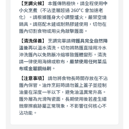
【烹調火候】
本鑊傳熱極快，請全程使用
中
小火烹煮
（不沾塗層超過 260°C 會加速老
化）。請根據鑊身大小調整爐火，嚴禁空燒
鍋具。請搭配木鏟或耐熱膠鏟使用，切勿在
鑊內切割食物或用尖角敲擊鑊面。
【清洗保養】
烹調完畢請
待鑊具完全自然降
溫後
再以溫水清洗。切勿將熱鑊直接用冷水
沖洗鑊內以免熱脹冷縮導致鑊體變形。清洗
請一律使用海綿或軟布，
嚴禁使用任何菜瓜
布或金屬鋼絲刷
。
【注意事項】
請勿將食物長時間存放在不沾
鑊內保管。油炸烹飪時請勿蓋上蓋子並控制
油量在深度一半以下，避免油溫異常升高。
鑊外層為光滑陶瓷面，長期使用後若產生細
微摩擦痕跡屬正常現象，不影響任何核心不
沾功能。