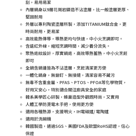
刮，易用易潔
內層鍋身以9層花崗岩鑄造不沾塗層，比一般塗層更厚、
堅固耐用
外層以專利陶瓷塗層所製，添加TITANIUM鈦合金，更
時尚耐用，更易潔
高效能熱傳導，導熱更均勻快速，中小火烹調即可。
含遠紅外線，縮短烹調時間，減少養分流失。
聚熱底紋設計，厚實鍋底，高效導熱蓄熱，中小火烹飪
即可
全鍋含鍋邊皆為不沾塗層，烹飪清潔更方便
一體化鍋身，無鉚釘、無接縫，清潔容易不藏污
無毒不含重金屬、PFAS、PTOS、PFOA等化學物質，
好用又安心，特別適合關注廚具安全的家庭
韓系美學匠心研製，蜂巢造型外觀既時尚，又實用
人體工學防燙電木手把，使用更方便
適用各種熱源，支援明火，IH電磁爐/ 電陶爐
適用於洗碗機
韓國製造，通過SGS、美國FDA及歐盟RoHS認證，信心
保證