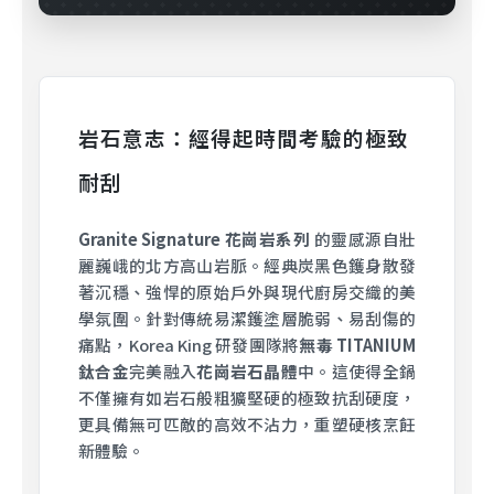
岩石意志：經得起時間考驗的極致
耐刮
Granite Signature 花崗岩系列
的靈感源自壯
麗巍峨的北方高山岩脈。經典炭黑色鑊身散發
著沉穩、強悍的原始戶外與現代廚房交織的美
學氛圍。針對傳統易潔鑊塗層脆弱、易刮傷的
痛點，Korea King 研發團隊將
無毒 TITANIUM
鈦合金
完美融入
花崗岩石晶體
中。這使得全鍋
不僅擁有如岩石般粗獷堅硬的極致抗刮硬度，
更具備無可匹敵的高效不沾力，重塑硬核烹飪
新體驗。