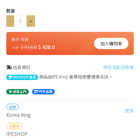
數量
-
+
庫存:
有貨
加入購物車
$ 518.0
$ 438.0
小計:
送貨資料
物流及配送政策
商品由IPEshop 倉庫經順豐速運派送。
IPESHOP 直送
送貨上門
門市自取
品牌
更多
Korea King
供應商
IPESHOP