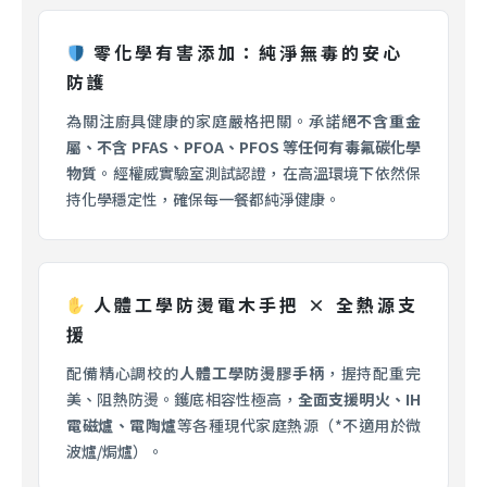
零化學有害添加：純淨無毒的安心
防護
為關注廚具健康的家庭嚴格把關。承諾
絕不含重金
屬、不含 PFAS、PFOA、PFOS 等任何有毒氟碳化學
物質
。經權威實驗室測試認證，在高溫環境下依然保
持化學穩定性，確保每一餐都純淨健康。
人體工學防燙電木手把 × 全熱源支
援
配備精心調校的
人體工學防燙膠手柄
，握持配重完
美、阻熱防燙。鑊底相容性極高，
全面支援明火、IH
電磁爐、電陶爐
等各種現代家庭熱源（*不適用於微
波爐/焗爐）。