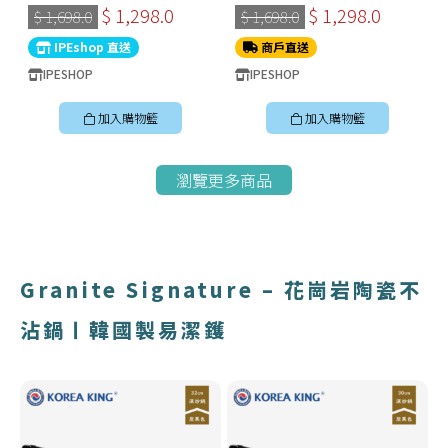
裝｜ 2026全新棉花糖藍色｜
裝｜ 2026全新棉花糖粉色｜
$ 1,298.0
$ 1,298.0
$ 1,698.0
$ 1,698.0
韓國不黏鑊推薦2026
韓國不黏鑊推薦2026
IPEshop 直送
商戶直送
IPESHOP
IPESHOP
加入購物籃
加入購物籃
瀏覽更多商品
Granite Signature – 花崗岩陶瓷不
沾鍋〡韓國製易潔鑊