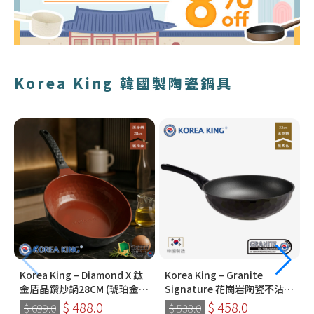
Korea King 韓國製陶瓷鍋具
Korea King – Diamond X 鈦
Korea King – Granite
金盾晶鑽炒鍋28CM (琥珀金) |
Signature 花崗岩陶瓷不沾鍋
韓國製易潔鑊 (連蓋)
〡32cm深炒鍋 〡經典炭黑色
$ 488.0
$ 458.0
$ 699.0
$ 538.0