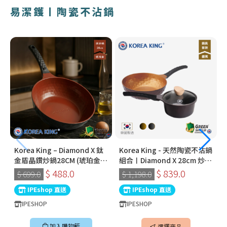
易潔鑊〡陶瓷不沾鍋
Korea King – Diamond X 鈦
Korea King - 天然陶瓷不沾鍋
金盾晶鑽炒鍋28CM (琥珀金) |
組合〡Diamond X 28cm 炒鍋
韓國製易潔鑊 (連蓋)
× Crystal 18cm 湯鍋〡韓國
$ 488.0
$ 839.0
$ 699.0
$ 1,198.0
製易潔鑊
IPEshop 直送
IPEshop 直送
IPESHOP
IPESHOP
加入購物籃
選擇商品