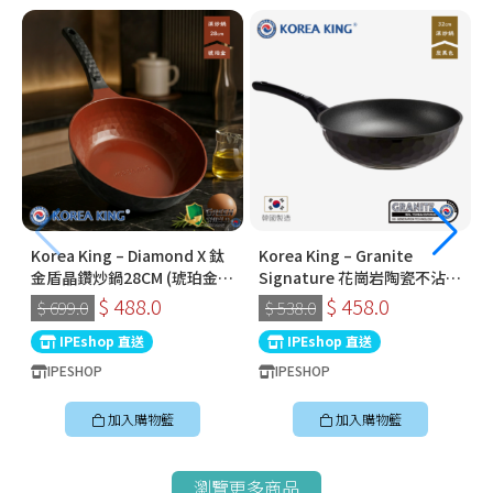
Korea King – Diamond X 鈦
Korea King – Granite
金盾晶鑽炒鍋28CM (琥珀金) |
Signature 花崗岩陶瓷不沾鍋
韓國製易潔鑊 (連蓋)
〡32cm深炒鍋 〡經典炭黑色
$ 488.0
$ 458.0
$ 699.0
$ 538.0
〡韓國製易潔鑊
IPEshop 直送
IPEshop 直送
IPESHOP
IPESHOP
加入購物籃
加入購物籃
瀏覽更多商品