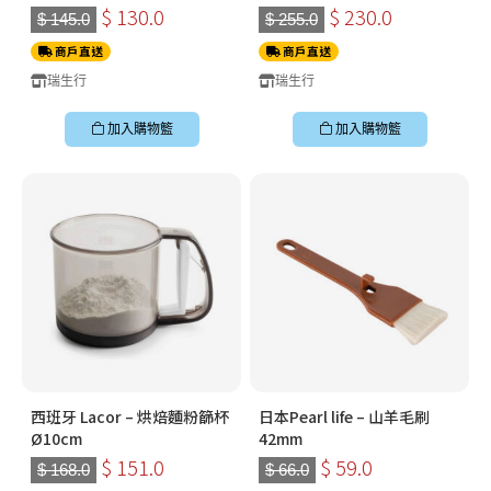
250ºC 300x400mm
$ 130.0
$ 230.0
$ 145.0
$ 255.0
商戶直送
商戶直送
瑞生行
瑞生行
加入購物籃
加入購物籃
西班牙 Lacor – 烘焙麵粉篩杯
日本Pearl life – 山羊毛刷
Ø10cm
42mm
$ 151.0
$ 59.0
$ 168.0
$ 66.0