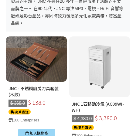
發展的主題。 JNC 在過往20 多年一直是市場上活躍的主要
品牌之一。 在90 年代，JNC 專注MP3、電視、Hi-Fi 音響等
數碼及影音產品，亦同時致力發展多元化家電業務，豐富產
品線。
JNC - 不銹鋼廚房刀具套裝
(木紋)
$ 138.0
$ 368.0
JNC 1匹移動冷氣 (AC09WI-
WH)
商戶直送
$ 3,380.0
$ 4,380.0
100 Enterprises
商戶直送
加入購物籃
100 Enterprises