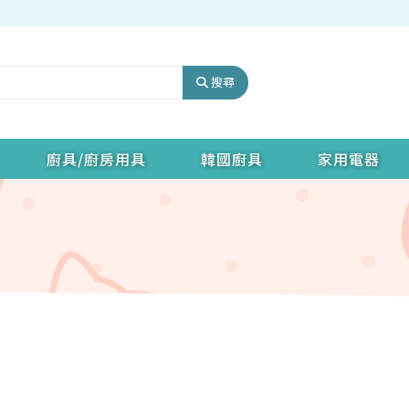
搜尋
廚具/廚房用具
韓國廚具
家用電器