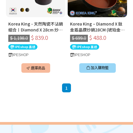
Korea King - 天然陶瓷不沾鍋
Korea King – Diamond X 鈦
組合〡Diamond X 28cm 炒鍋
金盾晶鑽炒鍋28CM (琥珀金) |
× Crystal 18cm 湯鍋〡韓國
韓國製易潔鑊 (連蓋)
$ 839.0
$ 488.0
$ 1,198.0
$ 699.0
製易潔鑊
IPEshop 直送
IPEshop 直送
IPESHOP
IPESHOP
加入購物籃
選擇商品
1