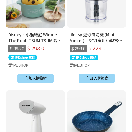
Disney – 小熊維尼 Winnie
lifeasy 迷你碎切機 (Mini
The Pooh TSUM TSUM 陶瓷
Mincer)｜3合1家用小型食物
煲 (Disney 迪士尼官方授權正
處理器 (400W)
$ 298.0
$ 228.0
$ 398.0
$ 298.0
貨)
IPEshop 直送
IPEshop 直送
IPESHOP
IPESHOP
加入購物籃
加入購物籃