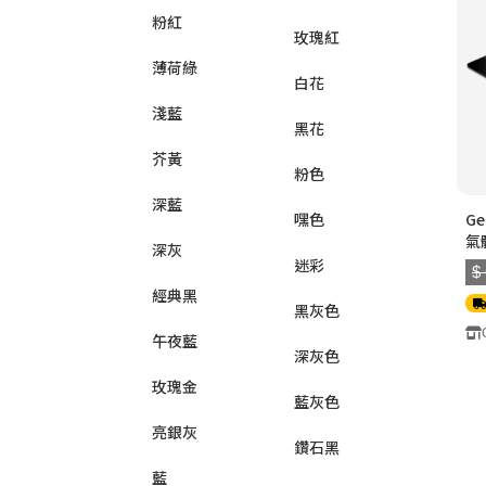
粉紅
玫瑰紅
薄荷綠
白花
淺藍
黑花
芥黃
粉色
深藍
嘿色
G
氣體
深灰
頭
迷彩
$
經典黑
黑灰色
午夜藍
深灰色
玫瑰金
藍灰色
亮銀灰
鑽石黑
藍