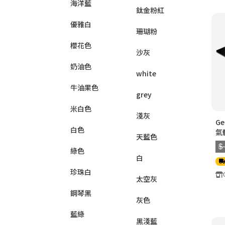
海洋藍
鈦金粉紅
優雅白
珊瑚粉
櫻花色
沙灰
奶油色
white
牛油果色
grey
米白色
淺灰
G
白色
氣體
天藍色
頭)
$
綠色
白
珍珠白
太空灰
鋼琴黑
灰色
藍綠
黑淺藍