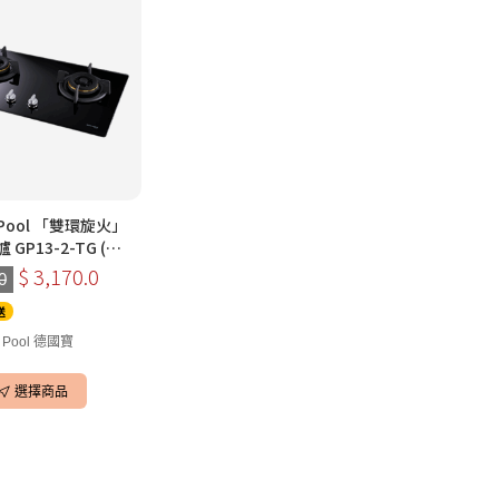
 Pool 「雙環旋火」
GP13-2-TG (雙
銀色|白色)(煤氣) (7
$ 3,170.0
0
)
送
 Pool 德國寶
選擇商品