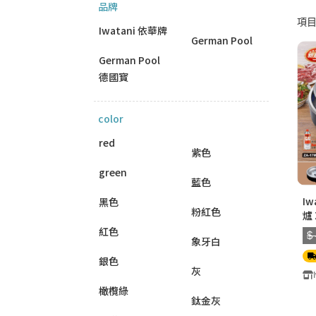
品牌
項目 
Iwatani 依華牌
German Pool
German Pool
德國寳
color
red
紫色
green
藍色
I
黑色
粉紅色
爐 
不連
紅色
$
象牙白
銀色
灰
橄欖綠
鈦金灰