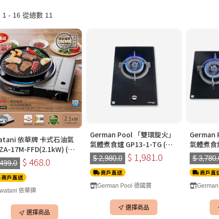
1 - 16 從總數 11
German Pool 「雙環旋火」
German
watani 依華牌 卡式石油氣
氣體煮食爐 GP13-1-TG (單
氣體煮食爐 
ZA-17M-FFD(2.1kW) (連/
頭)(黑色)(煤氣)
(大小雙頭
$ 1,981.0
$ 2,980.0
$ 3,780.
 CB-A-YPL 燒烤盆)
$ 468.0
 499.0
商戶直送
商戶直
商戶直送
German Pool 德國寶
German
Iwatani 依華牌
選擇商品
選擇商品