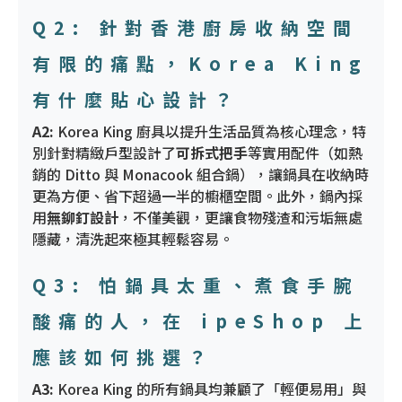
Q2: 針對香港廚房收納空間
有限的痛點，Korea King
有什麼貼心設計？
A2:
Korea King 廚具以提升生活品質為核心理念，特
別針對精緻戶型設計了
可拆式把手
等實用配件（如熱
銷的 Ditto 與 Monacook 組合鍋），讓鍋具在收納時
更為方便、省下超過一半的櫥櫃空間。此外，鍋內採
用
無鉚釘設計
，不僅美觀，更讓食物殘渣和污垢無處
隱藏，清洗起來極其輕鬆容易。
Q3: 怕鍋具太重、煮食手腕
酸痛的人，在 ipeShop 上
應該如何挑選？
A3:
Korea King 的所有鍋具均兼顧了「輕便易用」與