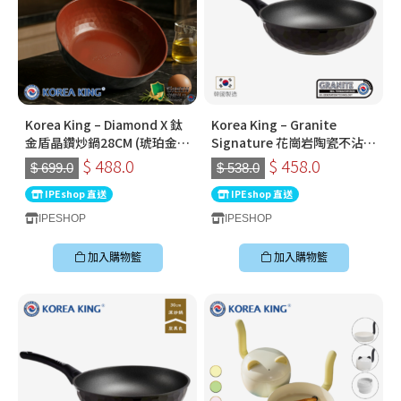
Korea King – Diamond X 鈦
Korea King – Granite
金盾晶鑽炒鍋28CM (琥珀金) |
Signature 花崗岩陶瓷不沾鍋
韓國製易潔鑊 (連蓋)
〡32cm深炒鍋 〡經典炭黑色
$ 488.0
$ 458.0
$ 699.0
$ 538.0
〡韓國製易潔鑊
IPEshop 直送
IPEshop 直送
IPESHOP
IPESHOP
加入購物籃
加入購物籃