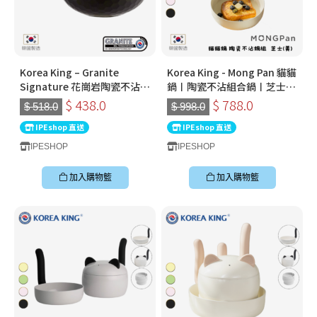
Korea King – Granite
Korea King - Mong Pan 貓貓
Signature 花崗岩陶瓷不沾鍋
鍋〡陶瓷不沾組合鍋〡芝士
〡30cm深炒鍋 〡經典炭黑色
(黃)
$ 438.0
$ 788.0
$ 518.0
$ 998.0
〡韓國製易潔鑊
IPEshop 直送
IPEshop 直送
IPESHOP
IPESHOP
加入購物籃
加入購物籃