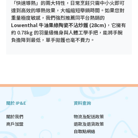
「快速導熱」的兩大特性，日常烹飪只需中小火即可
達到高效的導熱效果，大幅縮短舉鍋時間。如果您對
重量極度敏感，我們強烈推薦同平台熱銷的
Lowenthal 牛油果綠陶瓷不沾炒鑊 (28cm)
，它擁有
約 0.78kg 的羽量級機身與人體工學手把，能將手腕
負擔降到最低，單手拋鑊也毫不費力。
關於 IP&E
資料查詢
關於我們
物流及配送政策
商戶加盟
退款及退貨政策
自取點網絡