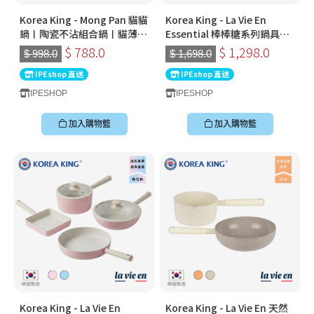
Korea King - Mong Pan 貓貓
Korea King - La Vie En
鍋〡陶瓷不沾組合鍋〡貓薄荷
Essential 棒棒糖系列鍋具套
(綠)
裝｜ 2026全新棉花糖藍色｜
$ 788.0
$ 1,298.0
$ 998.0
$ 1,698.0
韓國不黏鑊推薦2026
IPEshop 直送
IPEshop 直送
IPESHOP
IPESHOP
加入購物籃
加入購物籃
Korea King - La Vie En
Korea King - La Vie En 天然