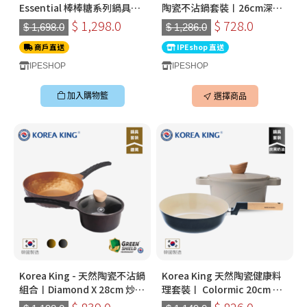
Essential 棒棒糖系列鍋具套
陶瓷不沾鍋套裝〡26cm深炒
裝｜ 2026全新棉花糖粉色｜
鍋+18cm湯鍋 (沙灰/珊瑚粉)
$ 1,298.0
$ 728.0
$ 1,698.0
$ 1,286.0
韓國不黏鑊推薦2026
〡韓國製廚具
商戶直送
IPEshop 直送
IPESHOP
IPESHOP
加入購物籃
選擇商品
Korea King - 天然陶瓷不沾鍋
Korea King 天然陶瓷健康料
組合〡Diamond X 28cm 炒鍋
理套裝〡 Colormic 20cm 湯
× Crystal 18cm 湯鍋〡韓國
鍋 + Woody 26cm 不沾鍋
$ 839.0
$ 826.0