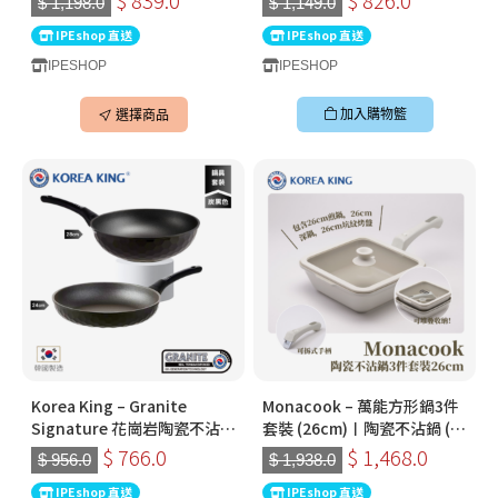
$ 1,198.0
$ 1,149.0
製易潔鑊
（韓國製）
IPEshop 直送
IPEshop 直送
IPESHOP
IPESHOP
加入購物籃
選擇商品
Korea King – Granite
Monacook – 萬能方形鍋3件
Signature 花崗岩陶瓷不沾鍋
套裝 (26cm)〡陶瓷不沾鍋 (米
套裝〡28cm 深炒鍋 + 24cm
白色) | 韓國製可拆式手柄鍋
$ 766.0
$ 1,468.0
$ 956.0
$ 1,938.0
平底鍋〡經典炭黑色
IPEshop 直送
IPEshop 直送