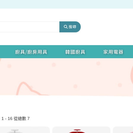
搜尋
廚具/廚房用具
韓國廚具
家用電器
1 - 16 從總數 7