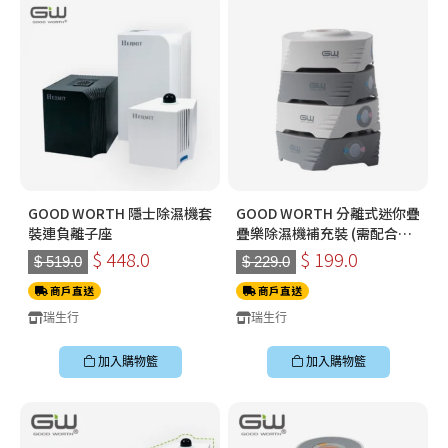
GOOD WORTH 隱士除濕機套
GOOD WORTH 分離式迷你疊
裝連負離子座
疊樂除濕機補充裝 (需配合
GW 還原座使用)
$ 448.0
$ 199.0
$ 519.0
$ 229.0
商戶直送
商戶直送
瑞生行
瑞生行
加入購物籃
加入購物籃