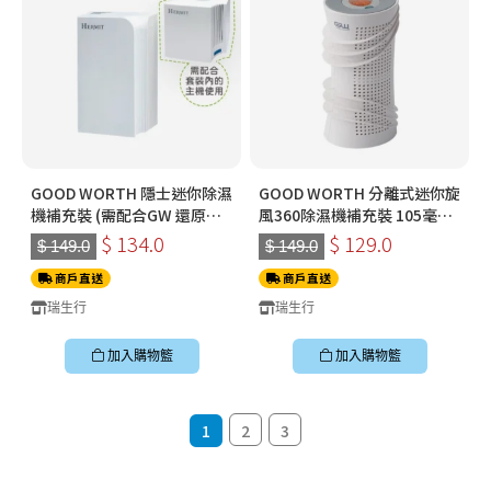
GOOD WORTH 隱士迷你除濕
GOOD WORTH 分離式迷你旋
機補充裝 (需配合GW 還原座
風360除濕機補充裝 105毫升
使用)
+/- 10% *需配合ACA350A 或
$ 134.0
$ 129.0
$ 149.0
$ 149.0
ACA335A主 機加熱還原後循
商戶直送
環使用 (需配合GW 還原座使
商戶直送
用)
瑞生行
瑞生行
加入購物籃
加入購物籃
1
2
3