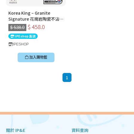
Korea King – Granite
Signature 花崗岩陶瓷不沾鍋
〡32cm深炒鍋 〡經典炭黑色
$ 458.0
$ 538.0
〡韓國製易潔鑊
IPEshop 直送
IPESHOP
加入購物籃
1
關於 IP&E
資料查詢