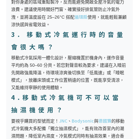
對你身處的區域重點製冷，反而能避免開啟全屋冷氣的電力
浪費。建議使用時關好門窗、確實接好排氣管防止冷氣外
循環扇
洩，並將溫度設在 25–26°C 搭配
使用，就能輕鬆兼顧
涼快感與省電效益。
3. 移動式冷氣運行時的音量
會很大嗎？
移動式冷氣採用一體化設計，壓縮機置於機身內，運作音量
平均約為 50–60 分貝。若您對聲音較為要求，建議在入睡前
先開啟強風降溫，待環境涼爽後切換至「低風速」或「睡眠
模式」，放離床頭或工作位置稍遠的位置，既能享受清涼，
又能維持寧靜的使用體驗。
4.移動式冷氣機可不可以當
抽濕機使用？
JNC
Bodysonic
德國寶
要視乎購買的型號而定！
、
與
的移動
式冷氣機大多配備「獨立抽濕模式」，能有效改善室內的潮
濕問題，降低室內濕度。冷氣模式同時有抽濕效果，適合香