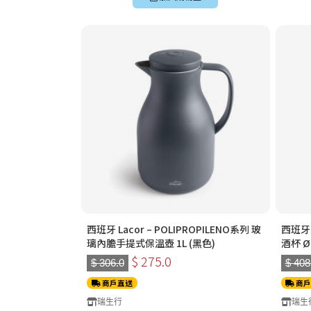
西班牙 Lacor – POLIPROPILENO系列 玻
西班牙 
璃內膽手提式保溫壺 1L (黑色)
酒杯 Ø
$ 275.0
$ 306.0
$ 408
商戶直送
商戶
瑞生行
瑞生