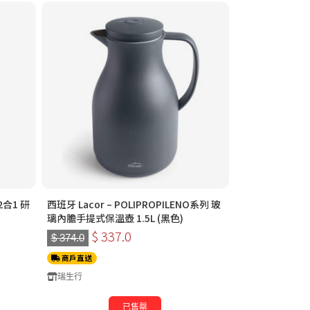
 2合1 研
西班牙 Lacor – POLIPROPILENO系列 玻
璃內膽手提式保溫壺 1.5L (黑色)
$ 337.0
$ 374.0
商戶直送
瑞生行
已售罄