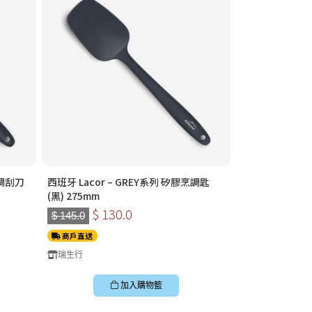
烹調刮刀
西班牙 Lacor – GREY系列 矽膠烹調匙
(黑) 275mm
$ 130.0
$ 145.0
商戶直送
瑞生行
加入購物籃