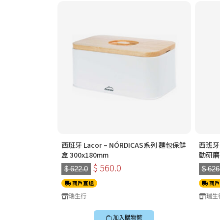
西班牙 Lacor – NÓRDICAS系列 麵包保鮮
西班牙 L
盒 300x180mm
動研磨器
$ 560.0
$ 622.0
$ 626
商戶直送
商戶
瑞生行
瑞生
加入購物籃