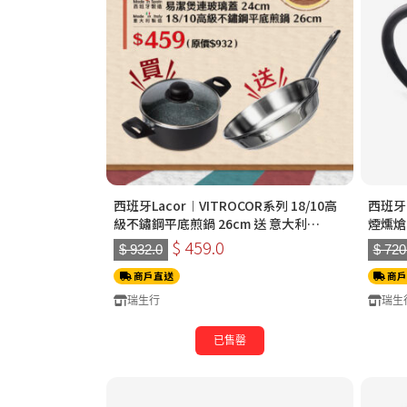
西班牙Lacor︱VITROCOR系列 18/10高
西班牙 
級不鏽鋼平底煎鍋 26cm 送 意大利
煙燻熗
PiardiHome | 雙握耳 七層複合鋼鋁易潔
$ 459.0
$ 932.0
$ 720
煲連玻璃蓋 24cm
商戶直送
商戶
瑞生行
瑞生
已售罄