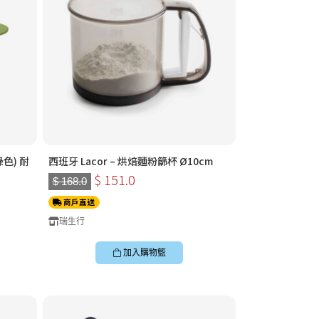
綠色) 耐
西班牙 Lacor – 烘焙麵粉篩杯 Ø10cm
$ 151.0
$ 168.0
商戶直送
瑞生行
加入購物籃