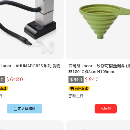
Lacor – AHUMADORES系列 食物
西班牙 Lacor – 矽膠可摺疊漏斗 (
熱180ºC Ø8cm H105mm
$ 648.0
$ 84.0
.0
$ 94.0
直送
商戶直送
行
瑞生行
加入購物籃
已售罄