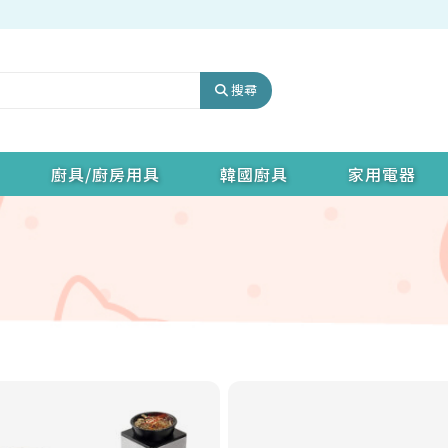
搜尋
廚具/廚房用具
韓國廚具
家用電器