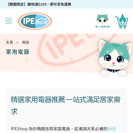
成為IPEshop會員，新會員即可獲得迎新$50購物優惠碼！
主頁
»
商店
家用電器
精選
家用電器推薦
一站式滿足居家需
求
IPEShop 為你精選各款
家庭電器
，從潮濕天氣必備的
抽濕