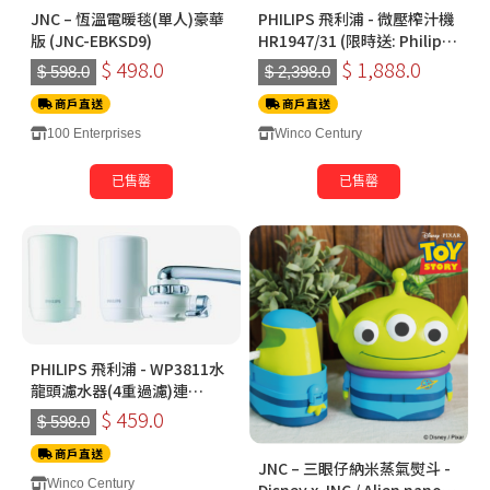
JNC – 恆溫電暖毯(單人)豪華
PHILIPS 飛利浦 - 微壓榨汁機
版 (JNC-EBKSD9)
HR1947/31 (限時送: Philips
飛利浦 - ADD5910M即熱過濾
$ 498.0
$ 1,888.0
$ 598.0
$ 2,398.0
飲水機)
商戶直送
商戶直送
100 Enterprises
Winco Century
已售罄
已售罄
PHILIPS 飛利浦 - WP3811水
龍頭濾水器(4重過濾)連
WP3911替換濾芯優惠套裝
$ 459.0
$ 598.0
商戶直送
JNC – 三眼仔納米蒸氣熨斗 -
Winco Century
Disney x JNC / Alien nano