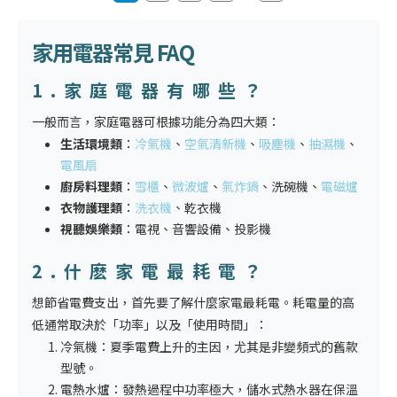
家用電器
常見 FAQ
1.
家庭電器
有哪些？
一般而言，
家庭電器
可根據功能分為四大類：
生活環境類
：
冷氣機
、
空氣清新機
、
吸塵機
、
抽濕機
、
電風扇
廚房料理類
：
雪櫃
、
微波爐
、
氣炸鍋
、洗碗機、
電磁爐
衣物護理類
：
洗衣機
、乾衣機
視聽娛樂類
：電視、音響設備、投影機
2.什麽
家電
最耗電？
想節省電費支出，首先要了解什麼
家電
最耗電。耗電量的高
低通常取決於「功率」以及「使用時間」：
冷氣機：夏季電費上升的主因，尤其是非變頻式的舊款
型號。
電熱水爐：發熱過程中功率極大，儲水式熱水器在保溫