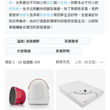
機
、炎熱夏日不可缺少的
風扇
與
冷氣機
，到寒冬必不可少的
暖風機
，全方位照顧你的居家需要。除了季節性
家電
，我們
更提供
吸塵機
及多款
廚房電器
等四季生活好物，全面滿足你
的日常需求，為你打造更舒適便利的理想家居生活。立即探
索選購最合適您的
家庭電器
！
溫度/ 濕度調節
家居整潔
大型電器
家居照明
排序方式:
項目 1 - 16 從總數 209