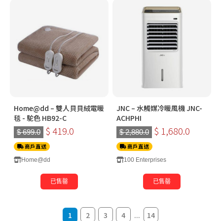
Home@dd – 雙人貝貝絨電暖
JNC – 水觸媒冷暖風機 JNC-
毯 - 駝色 HB92-C
ACHPHI
$ 419.0
$ 1,680.0
$ 699.0
$ 2,880.0
商戶直送
商戶直送
Home@dd
100 Enterprises
已售罄
已售罄
1
2
3
4
...
14