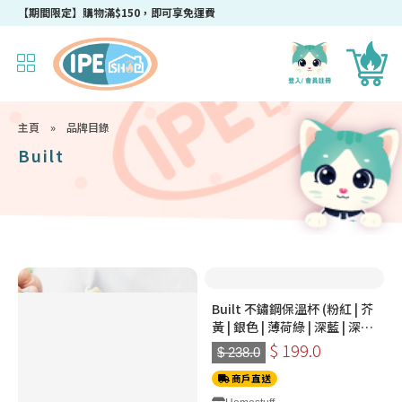
【期間限定】購物滿$150，即可享免運費
主頁
»
品牌目錄
Built
Built 不鏽鋼保溫杯 (粉紅 | 芥
黃 | 銀色 | 薄荷綠 | 深藍 | 深灰
| 淺藍)
$ 199.0
$ 238.0
商戶直送