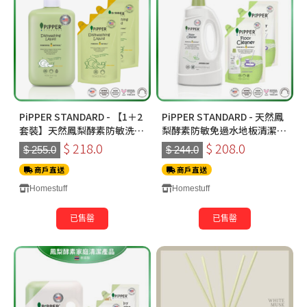
PiPPER STANDARD - 【1＋2
PiPPER STANDARD - 天然鳳
套裝】天然鳳梨酵素防敏洗潔
梨酵素防敏免過水地板清潔液
精 900ml+補充裝750ml *2｜
800ml +補充裝700ml【2件
$ 218.0
$ 208.0
$ 255.0
$ 244.0
柑橘味｜嬰兒寵物適用
裝】｜薰衣草味｜嬰兒寵物適
商戶直送
用
商戶直送
Homestuff
Homestuff
已售罄
已售罄