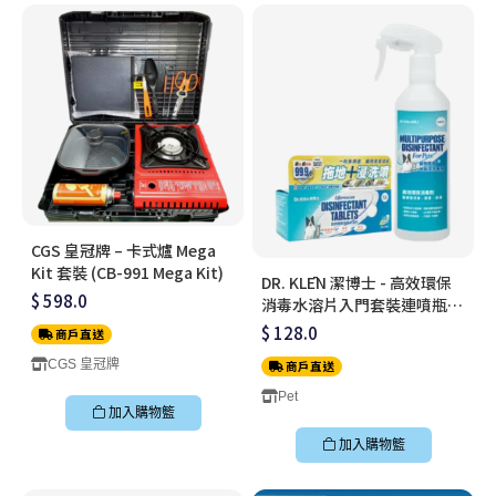
CGS 皇冠牌 – 卡式爐 Mega
Kit 套裝 (CB-991 Mega Kit)
DR. KLĒN 潔博士 - 高效環保
$ 598.0
消毒水溶片入門套裝連噴瓶
(30 粒/盒+噴瓶)
$ 128.0
商戶直送
CGS 皇冠牌
商戶直送
Pet
加入購物籃
加入購物籃