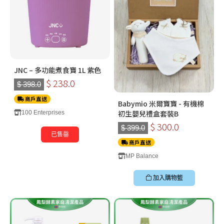
JNC – 多功能煮食寶 1L 紫色
$ 238.0
$ 398.0
商戶直送
Babymio 米爾寶寶 - 有機棉
初生嬰兒禮盒套裝B
100 Enterprises
$ 300.0
$ 399.0
已售罄
商戶直送
MP Balance
加入購物籃