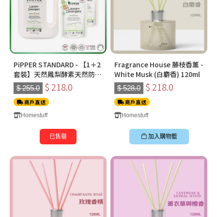
PiPPER STANDARD - 【1＋2
Fragrance House 藤枝香薰 -
套裝】天然鳳梨酵素天然防敏
White Musk (白麝香) 120ml
洗衣液 900ml+補充裝750ml
$ 218.0
$ 218.0
$ 255.0
$ 528.0
*2｜檸檬草｜嬰兒寵物適用
商戶直送
商戶直送
Homestuff
Homestuff
已售罄
加入購物籃