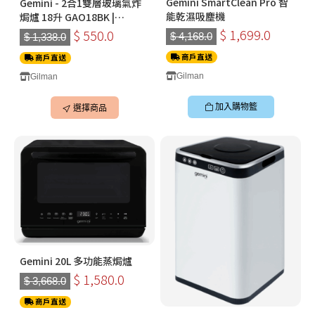
Gemini SmartClean Pro 智
Gemini - 2合1雙層玻璃氣炸
能乾濕吸塵機
焗爐 18升 GAO18BK |
GAO18BG (黑色|燕麥色)
$ 1,699.0
$ 550.0
$ 4,168.0
$ 1,338.0
商戶直送
商戶直送
Gilman
Gilman
加入購物籃
選擇商品
Gemini 20L 多功能蒸焗爐
$ 1,580.0
$ 3,668.0
商戶直送