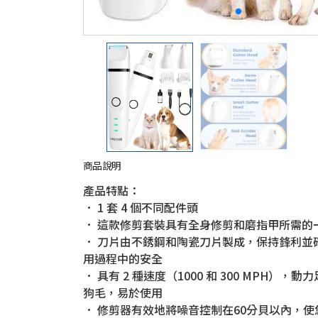
商品說明
產品特點：
． 1 套 4 個不同配件頭
． 這款修剪套裝具有全身修剪和磨指甲所需的
． 刀片由不銹鋼和陶瓷刀片製成，保持鋒利並
用過程中的安全
． 具有 2 種速度（1000 和 300 MPH），動
狗毛，易於使用
． 修剪器有效地將噪音控制在60分貝以內，使