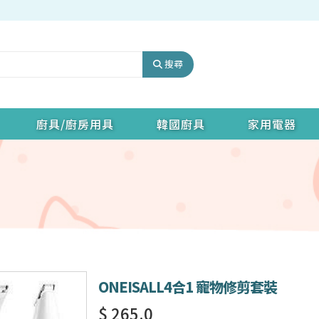
搜尋
廚具/廚房用具
韓國廚具
家用電器
ONEISALL4合1 寵物修剪套裝
$ 265.0