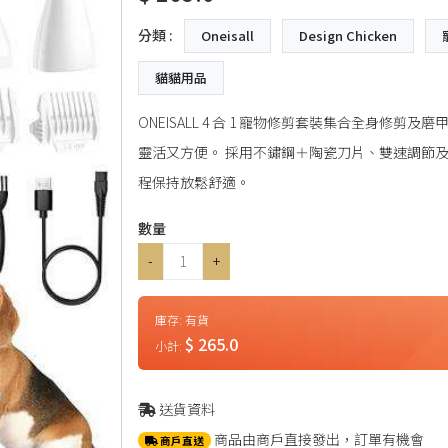
分類 :
Oneisall
Design Chicken
貓貓用品
ONEISALL 4 合 1 寵物修剪套裝集合全身修
靈活又方便。 採用不鏽鋼＋陶瓷刀片、雙速調節及低
程保持放鬆舒適。
數量
-
+
庫存:
有貨
$ 265.0
小計:
送貨資料
商品由商戶直接發出，訂單有機會
商戶直送