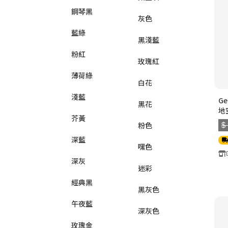
鋼琴黑
灰色
藍綠
黑淺藍
粉紅
玫瑰紅
薄荷綠
白花
淺藍
Ge
黑花
地
芥黃
粉色
$
深藍
嘿色
深灰
迷彩
經典黑
黑灰色
午夜藍
深灰色
玫瑰金