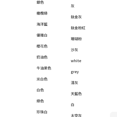
銀色
灰
橄欖綠
鈦金灰
海洋藍
鈦金粉紅
優雅白
珊瑚粉
櫻花色
沙灰
奶油色
white
牛油果色
grey
米白色
淺灰
白色
天藍色
綠色
白
珍珠白
太空灰