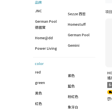
品牌
JNC
項目 
Sezze 西哲
German Pool
Homestuff
德國寳
German Pool
Home@dd
Gemini
Power Living
color
red
H
紫色
遙
green
$
藍色
黑色
粉紅色
紅色
象牙白