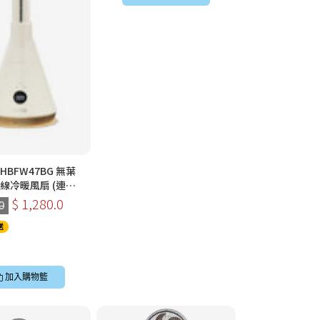
 GHBFW47BG 無葉
紫外線冷暖風扇 (連加
麥色)
$ 1,280.0
0
送
加入購物籃