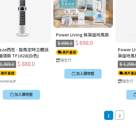
Power Living 無葉座地風扇
$ 698.0
$ 898.0
ezze西哲 - 旋風定時立體送
Power 
商戶直送
循環扇 TF1628(白色)
葉座地風
瑞生行
$ 888.0
 1,369.0
$ 1,298.
商戶直送
商戶直
加入購物籃
Homestuff
瑞生行
加入購物籃
1
2