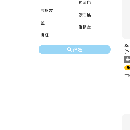
藍灰色
亮銀灰
鑽石黑
藍
香檳金
橙紅
S
篩選
(Y
$