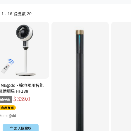
1 - 16 從總數 20
OME@dd - 檯地兩用智能
控循環扇 HF188
$ 339.0
 599.0
商戶直送
Home@dd
加入購物籃