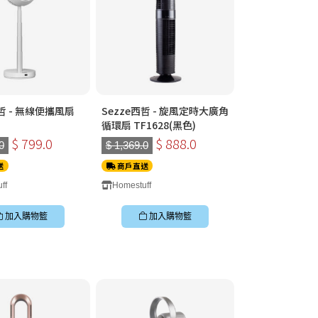
西哲 - 無線便攜風扇
Sezze西哲 - 旋風定時大廣角
循環扇 TF1628(黑色)
$ 799.0
$ 888.0
0
$ 1,369.0
送
商戶直送
ff
Homestuff
加入購物籃
加入購物籃