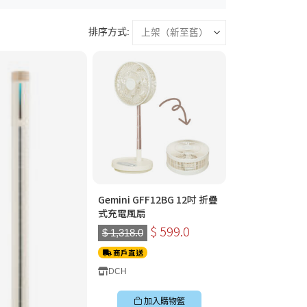
排序方式:
Gemini GFF12BG 12吋 折疊
式充電風扇
$ 599.0
$ 1,318.0
商戶直送
DCH
加入購物籃