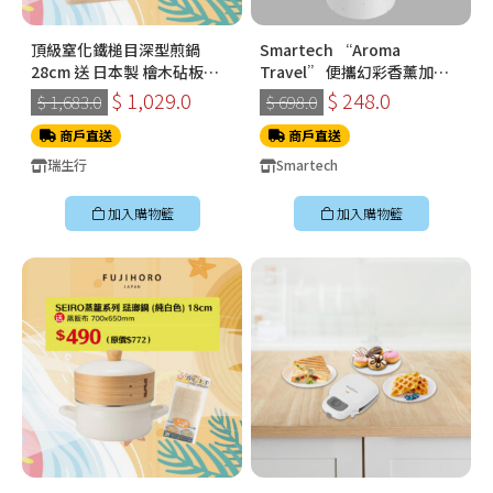
頂級窒化鐵槌目深型煎鍋
Smartech “Aroma
28cm 送 日本製 檜木砧板
Travel” 便攜幻彩香薰加濕
360*210*15mm
機 (N70)
$ 1,029.0
$ 248.0
$ 1,683.0
$ 698.0
商戶直送
商戶直送
瑞生行
Smartech
加入購物籃
加入購物籃