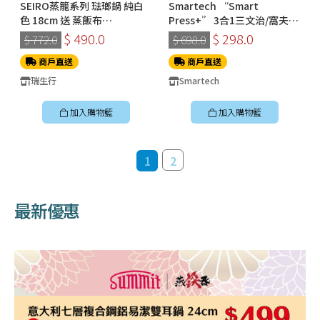
SEIRO蒸籠系列 琺瑯鍋 純白
Smartech “Smart
色 18cm 送 蒸飯布
Press+” 3合1三文治/窩夫/
700x650mm
冬甩機 SM-2228
$ 490.0
$ 298.0
$ 772.0
$ 698.0
商戶直送
商戶直送
瑞生行
Smartech
加入購物籃
加入購物籃
1
2
最新優惠