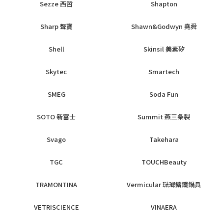
Sezze 西哲
Shapton
Sharp 聲寶
Shawn&Godwyn 堯舜
Shell
Skinsil 美素矽
Skytec
Smartech
SMEG
Soda Fun
SOTO 新富士
Summit 燕三条製
Svago
Takehara
TGC
TOUCHBeauty
TRAMONTINA
Vermicular 琺瑯鑄鐵鍋具
VETRISCIENCE
VINAERA