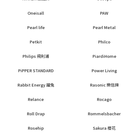
Oneisall
PAW
Pearl life
Pearl Metal
Petkit
Philco
Philips 飛利浦
PiardiHome
PiPPER STANDARD
Power Living
Rabbit Energy 躍兔
Rasonic 樂信牌
Relance
Rocago
Roll Drap
Rommelsbacher
Rosehip
Sakura 櫻花