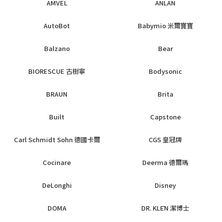
AMVEL
ANLAN
AutoBot
Babymio 米爾寶寶
Balzano
Bear
BIORESCUE 古樹寧
Bodysonic
BRAUN
Brita
Built
Capstone
Carl Schmidt Sohn 德國卡爾
CGS 皇冠牌
Cocinare
Deerma 德爾瑪
DeLonghi
Disney
DOMA
DR. KLĒN 潔博士