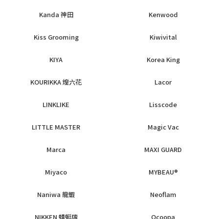
Kanda 神田
Kenwood
Kiss Grooming
Kiwivital
KIYA
Korea King
KOURIKKA 煌六花
Lacor
LINKLIKE
Lisscode
LITTLE MASTER
Magic Vac
Marca
MAXI GUARD
Miyaco
MYBEAU®
Naniwa 龍蝦
Neoflam
NIKKEN 蜻蜓牌
Ocoopa