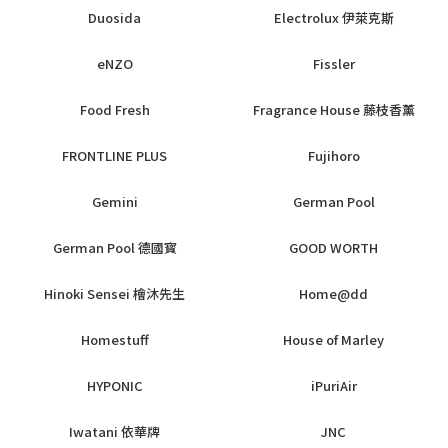
Duosida
Electrolux 伊萊克斯
eNZO
Fissler
Food Fresh
Fragrance House 藤枝香薰
FRONTLINE PLUS
Fujihoro
Gemini
German Pool
German Pool 德國寳
GOOD WORTH
Hinoki Sensei 檜沐先生
Home@dd
Homestuff
House of Marley
HYPONIC
iPuriAir
Iwatani 依華牌
JNC