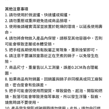
其他注意事項
1. 請勿使用於微波爐、快速爐或焗爐。
2. 請勿重壓或重摔避免造成商品損壞。
3. 使用後請確實清潔並放置於乾燥的環境，以延長使用壽
命。
4. 請勿將食物放入產品內保管，請移至其他容器中，否則
可能會導致塗層或本體受損。
5. 把手經長期使用有鬆脫屬正常現象，重新拴緊即可。
6. 請注意不要讓孩童靠近正在烹煮的鍋子，以免發生危
險。
7. 商品尺寸、重量皆以人工測量，誤差0.2CM為合理範
圍。
8. 如果商品有附鍋蓋，因鍋蓋與鍋子非同模具或同工廠製
造，密合度會有些誤差。
9. 把手可能會因使用而變質，導致變色、起泡、開裂和燃
燒。脫落可能會導致燙傷等事故，所以發生浮腫、裂痕、
燒焦時請不要使用。
10. 產品發生變形或破損時請勿使用。此外，請勿自行修