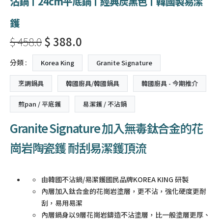
沾鍋〡24cm平底鍋〡經典炭黑色〡韓國製易潔
鑊
$ 458.0
$ 388.0
分類 :
Korea King
Granite Signature
烹調鍋具
韓國廚具/韓國鍋具
韓國廚具 - 今期推介
煎pan / 平底鑊
易潔鑊 / 不沾鍋
Granite Signature 加入無毒鈦合金的花
崗岩陶瓷鑊 耐刮易潔鑊頂流
由韓國不沾鍋/易潔鑊國民品牌KOREA KING 研製
內層加入鈦合金的花崗岩塗層，更不沾，強化硬度更耐
刮，易用易潔
內層鍋身以9層花崗岩鑄造不沾塗層，比一般塗層更厚、