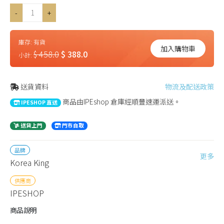
-
+
庫存:
有貨
加入購物車
$ 458.0
$ 388.0
小計:
送貨資料
物流及配送政策
商品由IPEshop 倉庫經順豐速運派送。
IPESHOP 直送
送貨上門
門市自取
品牌
更多
Korea King
供應商
IPESHOP
商品說明