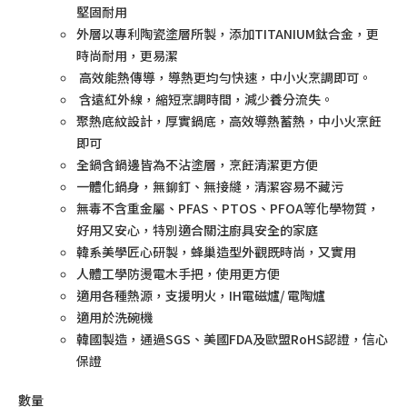
堅固耐用
外層以專利陶瓷塗層所製，添加TITANIUM鈦合金，更
時尚耐用，更易潔
高效能熱傳導，導熱更均勻快速，中小火烹調即可。
含遠紅外線，縮短烹調時間，減少養分流失。
聚熱底紋設計，厚實鍋底，高效導熱蓄熱，中小火烹飪
即可
全鍋含鍋邊皆為不沾塗層，烹飪清潔更方便
一體化鍋身，無鉚釘、無接縫，清潔容易不藏污
無毒不含重金屬、PFAS、PTOS、PFOA等化學物質，
好用又安心，特別適合關注廚具安全的家庭
韓系美學匠心研製，蜂巢造型外觀既時尚，又實用
人體工學防燙電木手把，使用更方便
適用各種熱源，支援明火，IH電磁爐/ 電陶爐
適用於洗碗機
韓國製造，通過SGS、美國FDA及歐盟RoHS認證，信心
保證
數量