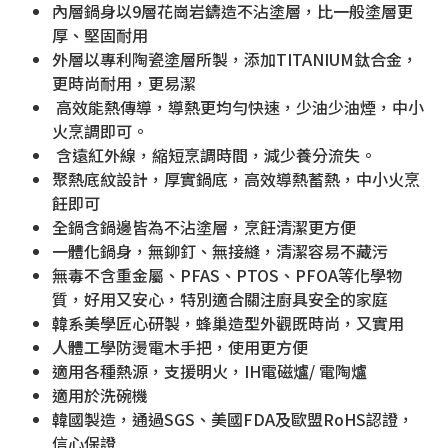
內層鍋身以9層花崗岩鑄造不沾塗層，比一般塗層更
厚、堅固耐用
外層以專利陶瓷塗層所製，添加TITANIUM鈦合金，
更時尚耐用，更易潔
高效能熱傳導，導熱更均勻快速，少油少油煙，中小
火烹調即可。
含遠紅外線，縮短烹調時間，減少養分流失。
聚熱底紋設計，厚實鍋底，高效導熱蓄熱，中小火烹
飪即可
全鍋含鍋邊皆為不沾塗層，烹飪清潔更方便
一體化鍋身，無鉚釘、無接縫，清潔容易不藏污
無毒不含重金屬、PFAS、PTOS、PFOA等化學物
質，好用又安心，特別適合關注廚具安全的家庭
韓系美學匠心研製，蜂巢造型外觀既時尚，又實用
人體工學防燙電木手把，使用更方便
適用各種熱源，支援明火，IH電磁爐/ 電陶爐
適用於洗碗機
韓國製造，通過SGS、美國FDA及歐盟RoHS認證，
信心保證