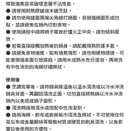
導致燒焦容易破壞塗層不沾性能。
● 請使用耐熱膠鏟或木鏟烹飪。
● 請勿使用鏟面兩端尖角敲打鍋面，易損傷鍋面形成凹
點，並請避免在鍋內切割食物。
● 使用過程中請將鍋子擺放於爐火正中央，請勿傾斜擺
放。
● 若需直接碰觸加熱後的鍋身，請配戴隔熱防護手套。
● 請避免食物燒焦，如有燒焦情形，請勿用硬物揉搓，可
能會損傷表面引發腐蝕。請用水或熱水充分浸泡，再用含
有中性洗劑的海綿仔細擦拭。
使用後
● 烹調完畢後，請待鍋具降溫後以溫水清洗或以冷水沖洗
鍋具背面，再翻回清洗正面，切勿直接將熱鍋以冷水沖洗
鍋內以免造成鍋子變形。
● 清洗時請用清水或搭配中性洗潔劑。
● 請用海綿、軟布或廚房紙巾清洗及擦拭，不可使用任何
菜瓜布或金屬鋼絲等粗糙材質或硬質的刷具清洗，以免影
響日後使用的方便性。