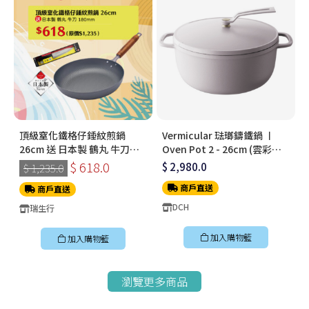
頂級窒化鐵格仔錘紋煎鍋
Vermicular 琺瑯鑄鐵鍋 〡
26cm 送 日本製 鶴丸 牛刀
Oven Pot 2 - 26cm (雲彩粉)
180mm
〡無水料理鍋〡OP2R26S-PK
$ 618.0
$ 2,980.0
$ 1,235.0
商戶直送
商戶直送
DCH
瑞生行
加入購物籃
加入購物籃
瀏覽更多商品