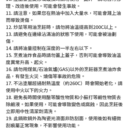
理、改造後使用。可能會發生事故。
11. 請注意，如果您在熱油中加入大量水，可能會濺上油
而導致燙傷。
12. 炒菜等用油烹飪時，請勿將油溫提高到200C以上。
13. 請避免在邊緣沾滿油的狀態下使用，可能會被油劃
傷，
14. 請將油量控制在深度的一半左右以下。
15. 烹煮油炸食品時請勿蓋上蓋子，否則可能會導致油溫
度異常升高、起火。
16. 請勿用煤氣/石油氣爐(GAS)以外的烹飪器烹煮油炸食
品，有發生火災、燒傷等事故的危險。
17. 不沾塗層超過耐熱溫度（約260C）時會開始老化，請
使用中火以下的火力。
18. 避免長時間使用醋等酸性物質和小蘇打等鹼性物質去
除鹼液。如果使用，可能會導致變色或腐蝕，因此烹飪後
立即用中性清潔劑清洗。
19. 此鍋款鍋外為陶瓷光滑面非防刮面，使用後如有細微
刮痕屬正常現象，不影響使用功能。