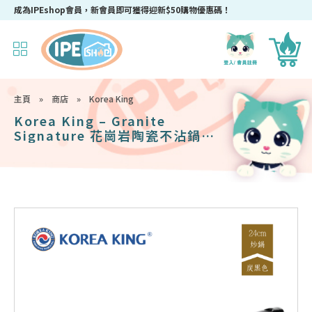
成為IPEshop會員，新會員即可獲得迎新$50購物優惠碼！
主頁
»
商店
»
Korea King
Korea King – Granite
Signature 花崗岩陶瓷不沾鍋〡
24cm平底鍋〡經典炭黑色〡韓國
製易潔鑊