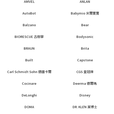
AMVEL
ANLAN
AutoBot
Babymio 米爾寶寶
Balzano
Bear
BIORESCUE 古樹寧
Bodysonic
BRAUN
Brita
Built
Capstone
Carl Schmidt Sohn 德國卡爾
CGS 皇冠牌
Cocinare
Deerma 德爾瑪
DeLonghi
Disney
DOMA
DR. KLĒN 潔博士