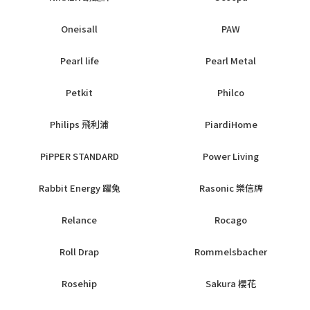
Oneisall
PAW
Pearl life
Pearl Metal
Petkit
Philco
Philips 飛利浦
PiardiHome
PiPPER STANDARD
Power Living
Rabbit Energy 躍兔
Rasonic 樂信牌
Relance
Rocago
Roll Drap
Rommelsbacher
Rosehip
Sakura 櫻花