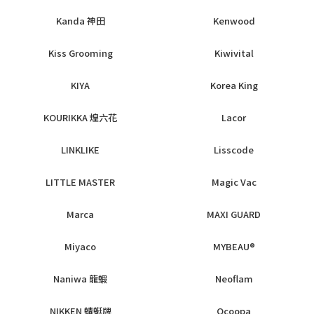
Kanda 神田
Kenwood
Kiss Grooming
Kiwivital
KIYA
Korea King
KOURIKKA 煌六花
Lacor
LINKLIKE
Lisscode
LITTLE MASTER
Magic Vac
Marca
MAXI GUARD
Miyaco
MYBEAU®
Naniwa 龍蝦
Neoflam
NIKKEN 蜻蜓牌
Ocoopa