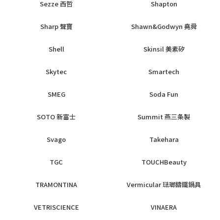
Sezze 西哲
Shapton
Sharp 聲寶
Shawn&Godwyn 堯舜
Shell
Skinsil 美素矽
Skytec
Smartech
SMEG
Soda Fun
SOTO 新富士
Summit 燕三条製
Svago
Takehara
TGC
TOUCHBeauty
TRAMONTINA
Vermicular 琺瑯鑄鐵鍋具
VETRISCIENCE
VINAERA