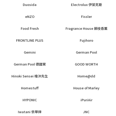
Duosida
Electrolux 伊萊克斯
eNZO
Fissler
Food Fresh
Fragrance House 藤枝香薰
FRONTLINE PLUS
Fujihoro
Gemini
German Pool
German Pool 德國寳
GOOD WORTH
Hinoki Sensei 檜沐先生
Home@dd
Homestuff
House of Marley
HYPONIC
iPuriAir
Iwatani 依華牌
JNC