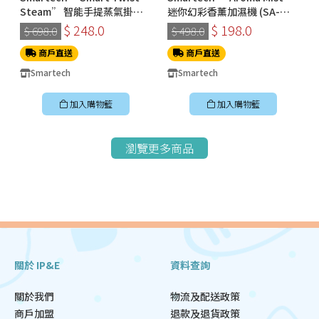
Steam” 智能手提蒸氣掛燙
迷你幻彩香薰加濕機 (SA-
機 (SS-8108)
8009)
$ 248.0
$ 198.0
$ 698.0
$ 498.0
商戶直送
商戶直送
Smartech
Smartech
加入購物籃
加入購物籃
瀏覽更多商品
關於 IP&E
資料查詢
關於我們
物流及配送政策
商戶加盟
退款及退貨政策