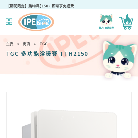
成為IPEshop會員，新會員即可獲得迎新$50購物優惠碼！
主頁
»
商店
»
TGC
TGC 多功能浴暖寶 TTH2150