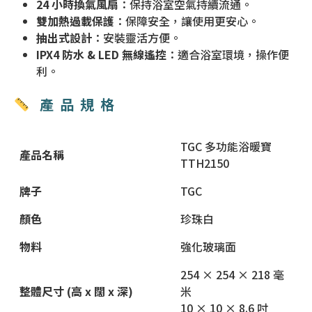
24 小時換氣風扇
：保持浴室空氣持續流通。
雙加熱過載保護
：保障安全，讓使用更安心。
抽出式設計
：安裝靈活方便。
IPX4 防水 & LED 無線遙控
：適合浴室環境，操作便
利。
產品規格
TGC 多功能浴暖寶
產品名稱
TTH2150
牌子
TGC
顏色
珍珠白
物料
強化玻璃面
254 × 254 × 218 毫
整體尺寸 (高 x 闊 x 深)
米
10 × 10 × 8.6 吋