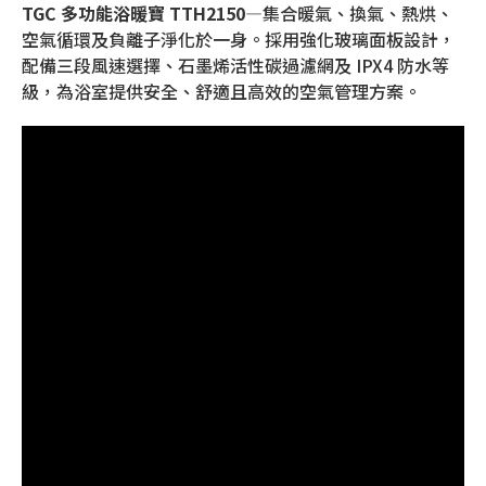
TGC 多功能浴暖寶 TTH2150
—集合暖氣、換氣、熱烘、
空氣循環及負離子淨化於一身。採用強化玻璃面板設計，
配備三段風速選擇、石墨烯活性碳過濾網及 IPX4 防水等
級，為浴室提供安全、舒適且高效的空氣管理方案。