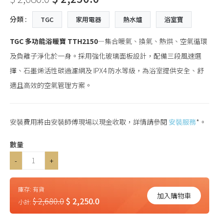
分類 :
TGC
家用電器
熱水爐
浴室寶
TGC 多功能浴暖寶 TTH2150
—集合暖氣、換氣、熱烘、空氣循環
及負離子淨化於一身。採用強化玻璃面板設計，配備三段風速選
擇、石墨烯活性碳過濾網及 IPX4 防水等級，為浴室提供安全、舒
適且高效的空氣管理方案。
安裝費用將由安裝師傅現場以現金收取，詳情請參閱
安裝服務
*。
數量
-
+
庫存:
有貨
加入購物車
$ 2,680.0
$ 2,250.0
小計: