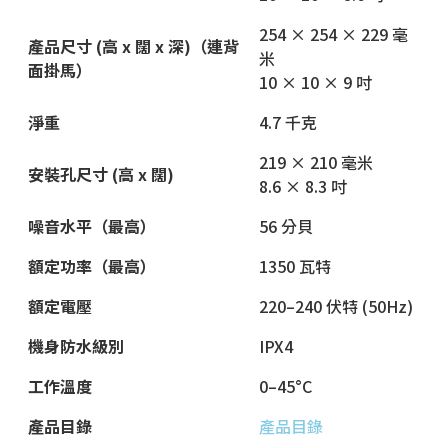
254 × 254 × 229 毫
產品尺寸 (高 x 闊 x 深)（連背
米
面掛馬）
10 × 10 × 9 吋
淨重
4.7 千克
219 × 210 毫米
安裝孔尺寸 (高 x 闊)
8.6 × 8.3 吋
噪音水平（最高）
56 分貝
額定功率（最高）
1350 瓦特
額定電壓
220–240 伏特 (50Hz)
機身防水級別
IPX4
工作溫度
0–45°C
產品目錄
產品目錄