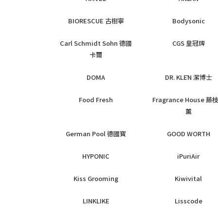
BIORESCUE 古樹寧
Bodysonic
Carl Schmidt Sohn 德國
CGS 皇冠牌
卡爾
DOMA
DR. KLĒN 潔博士
Food Fresh
Fragrance House 藤
薰
German Pool 德國寳
GOOD WORTH
HYPONIC
iPuriAir
Kiss Grooming
Kiwivital
LINKLIKE
Lisscode