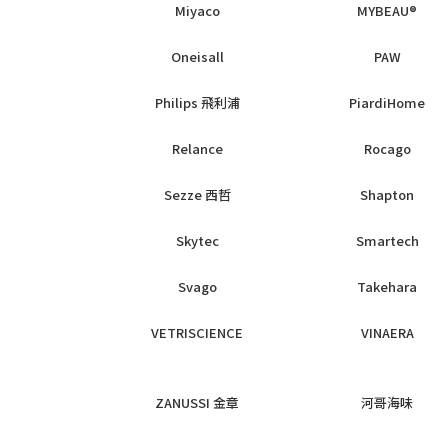
Miyaco
MYBEAU®
Oneisall
PAW
Philips 飛利浦
PiardiHome
Relance
Rocago
Sezze 西哲
Shapton
Skytec
Smartech
Svago
Takehara
VETRISCIENCE
VINAERA
ZANUSSI 金章
河哥海味