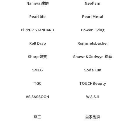
Naniwa 龍蝦
Neoflam
Pearl life
Pearl Metal
PiPPER STANDARD
Power Living
Roll Drap
Rommelsbacher
Sharp 聲寶
Shawn&Godwyn 堯舜
SMEG
Soda Fun
TGC
TOUCHBeauty
VS SASSOON
W.A.S.H
燕三
自家品牌