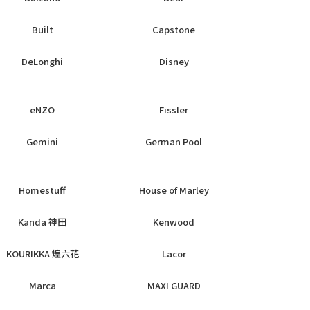
Built
Capstone
DeLonghi
Disney
eNZO
Fissler
Gemini
German Pool
Homestuff
House of Marley
Kanda 神田
Kenwood
KOURIKKA 煌六花
Lacor
Marca
MAXI GUARD