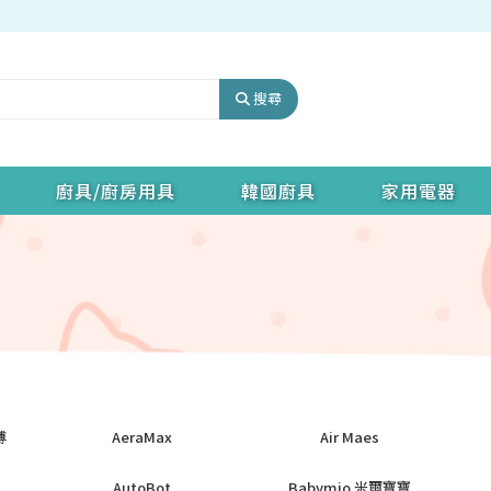
搜尋
廚具/廚房用具
韓國廚具
家用電器
傅
AeraMax
Air Maes
AutoBot
Babymio 米爾寶寶