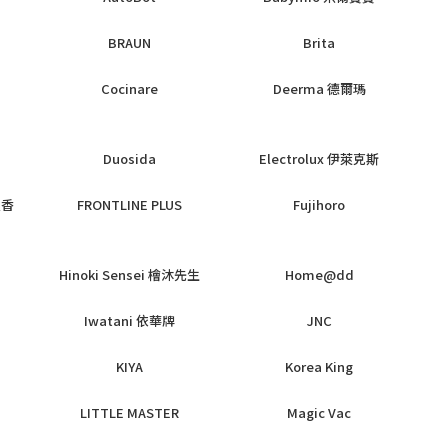
BRAUN
Brita
Cocinare
Deerma 德爾瑪
Duosida
Electrolux 伊萊克斯
枝香
FRONTLINE PLUS
Fujihoro
Hinoki Sensei 檜沐先生
Home@dd
Iwatani 依華牌
JNC
KIYA
Korea King
LITTLE MASTER
Magic Vac