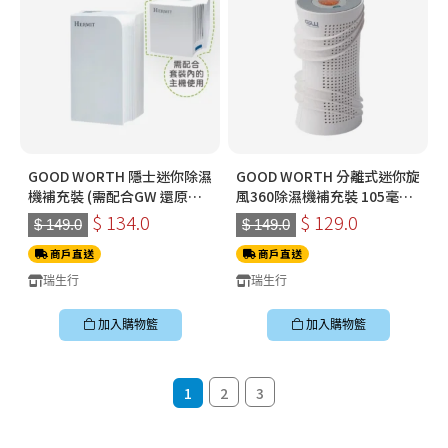
GOOD WORTH 隱士迷你除濕
GOOD WORTH 分離式迷你旋
機補充裝 (需配合GW 還原座
風360除濕機補充裝 105毫升
使用)
+/- 10% *需配合ACA350A 或
$ 134.0
$ 129.0
$ 149.0
$ 149.0
ACA335A主 機加熱還原後循
商戶直送
環使用 (需配合GW 還原座使
商戶直送
用)
瑞生行
瑞生行
加入購物籃
加入購物籃
1
2
3