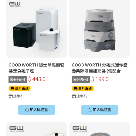
GOOD WORTH 隱士除濕機套
GOOD WORTH 分離式迷你疊
裝連負離子座
疊樂除濕機補充裝 (需配合
GW 還原座使用)
$ 448.0
$ 199.0
$ 519.0
$ 229.0
商戶直送
商戶直送
瑞生行
瑞生行
加入購物籃
加入購物籃