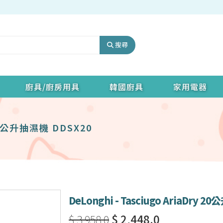
搜尋
廚具/廚房用具
韓國廚具
家用電器
y 20公升抽濕機 DDSX20
DeLonghi - Tasciugo AriaDry 
$ 3,958.0
$ 2,448.0