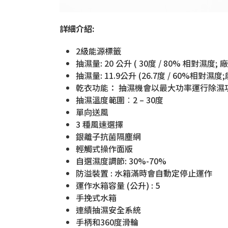
詳細介紹:
2級能源標籤
抽濕量: 20 公升 ( 30度 / 80% 相對濕度;
抽濕量: 11.9公升 (26.7度 / 60%相對濕
乾衣功能： 抽濕機會以最大功率運行除濕
抽濕溫度範圍︰2 – 30度
單向送風
3 種風速選擇
銀離子抗菌隔塵網
輕觸式操作面版
自選濕度調節: 30%-70%
防溢裝置 : 水箱滿時會自動定停止運作
運作水箱容量 (公升) : 5
手挽式水箱
連績抽濕安全系統
手柄和360度滑輪