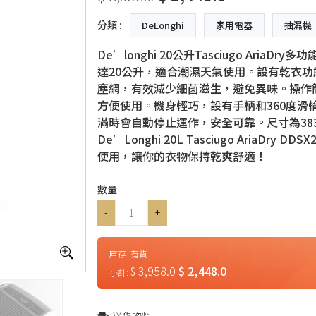
分類 :
DeLonghi
家用電器
抽濕機
De’longhi 20公升Tasciugo Ari
達20公升，適合潮濕天氣使用。設有乾衣
塵網，有效減少細菌滋生，避免異味。操作
方便使用。機身輕巧，設有手柄和360度滑
滿時會自動停止運作，安全可靠。尺寸為383闊 x 
De’Longhi 20L Tasciugo AriaD
使用，讓你的衣物保持乾爽舒適！
數量
-
+
庫存:
有貨
$ 3,958.0
$ 2,448.0
小計: