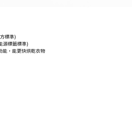
 廠方標準)
度;能源標籤標準)
功能，能更快烘乾衣物