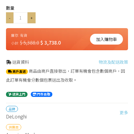
數量
-
+
庫存:
有貨
加入購物車
$ 5,388.0
$ 3,738.0
小計:
送貨資料
物流及配送政策
商品由商戶直接發出，訂單有機會包含數個商戶，因
商戶直送
此訂單有機會分數個包裹送出及收取。
送貨上門
門市自取
品牌
更多
DeLonghi
供應商