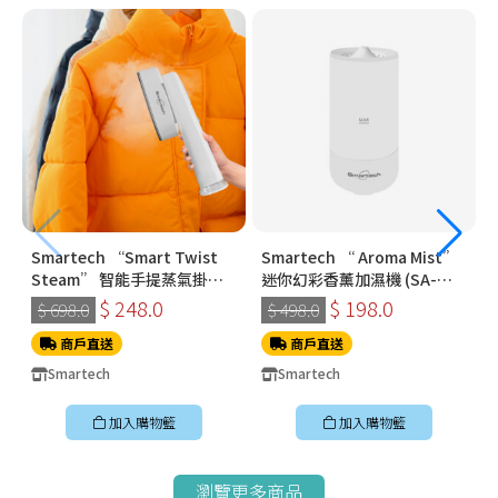
Smartech “Smart Twist
Smartech “ Aroma Mist”
Steam” 智能手提蒸氣掛燙
迷你幻彩香薰加濕機 (SA-
機 (SS-8108)
8009)
$ 248.0
$ 198.0
$ 698.0
$ 498.0
商戶直送
商戶直送
Smartech
Smartech
加入購物籃
加入購物籃
瀏覽更多商品