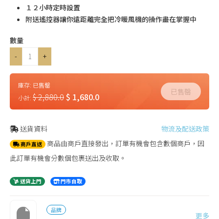
１２小時定時設置
附送遙控器讓你遠距離完全把冷暖風機的操作盡在掌握中
數量
-
+
庫存:
已售罄
已售罄
$ 2,880.0
$ 1,680.0
小計:
送貨資料
物流及配送政策
商品由商戶直接發出，訂單有機會包含數個商戶，因
商戶直送
此訂單有機會分數個包裹送出及收取。
送貨上門
門市自取
品牌
更多