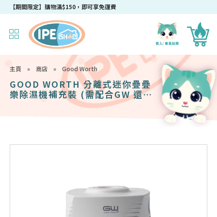
成為IPEshop會員，新會員即可獲得迎新$50購物優惠碼！
主頁
»
商店
»
Good Worth
GOOD WORTH 分離式迷你疊疊
樂除濕機補充裝 (需配合GW 還原
座使用)