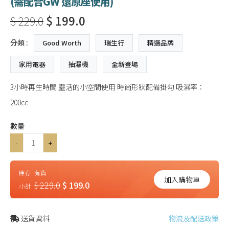
(需配合GW 還原座使用)
$ 229.0
$ 199.0
分類 :
Good Worth
瑞生行
精選品牌
家用電器
抽濕機
全新登場
3小時再生時間 靈活的小空間使用 時尚形狀配備掛勾 吸濕率：
200cc
數量
-
+
庫存:
有貨
加入購物車
$ 229.0
$ 199.0
小計:
送貨資料
物流及配送政策