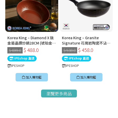
Korea King – Diamond X 鈦
Korea King – Granite
金盾晶鑽炒鍋28CM (琥珀金) |
Signature 花崗岩陶瓷不沾鍋
韓國製易潔鑊 (連蓋)
〡32cm深炒鍋 〡經典炭黑色
$ 488.0
$ 458.0
$ 699.0
$ 538.0
〡韓國製易潔鑊
IPEshop 直送
IPEshop 直送
IPESHOP
IPESHOP
加入購物籃
加入購物籃
瀏覽更多商品