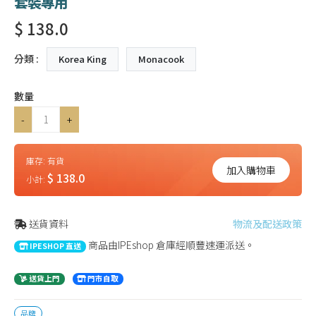
套裝專用
$ 138.0
分類 :
Korea King
Monacook
數量
-
+
庫存:
有貨
加入購物車
$ 138.0
小計:
送貨資料
物流及配送政策
商品由IPEshop 倉庫經順豐速運派送。
IPESHOP 直送
送貨上門
門市自取
品牌