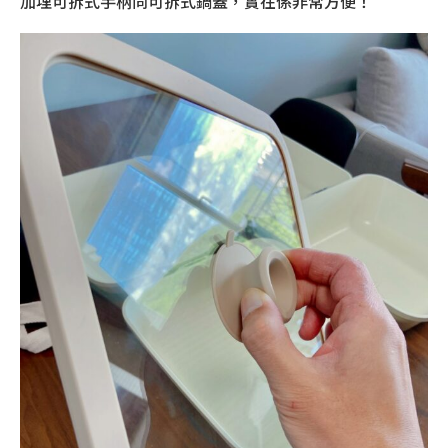
加埋可拆式手柄同可拆式鍋蓋，實在係非常方便！