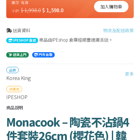
庫存:
有貨
加入購物車
$ 1,998.0
$ 1,598.0
小計:
送貨資料
物流及配送政策
商品由IPEshop 倉庫經順豐速運派送。
IPESHOP 直送
送貨上門
門市自取
品牌
更多
Korea King
供應商
IPESHOP
商品說明
Monacook – 陶瓷不沾鍋4
件套裝26cm (櫻花色) | 韓