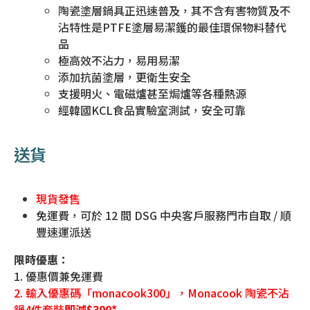
陶瓷塗層鍋具正迅速普及，其不含有害物質及不
沾特性是PTFE塗層易潔鑊的最佳環保物料替代
品
極高效不沾力，易用易潔
添加抗菌塗層，更衛生安全
支援明火、電磁爐甚至焗爐等各種熱源
經韓國KCL食品實驗室測試，安全可靠
送貨
現貨發售
免運費，可於 12 間 DSG 中央客戶服務門市自取 / 順
豐速運派送
限時優惠：
1. 優惠價兼免運費
2. 輸入優惠碼「monacook300」，Monacook 陶瓷不沾
鍋4件套裝
即減$300*