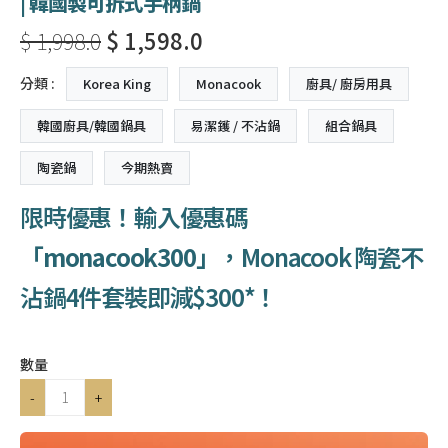
| 韓國製可拆式手柄鍋
$ 1,998.0
$ 1,598.0
分類 :
Korea King
Monacook
廚具/ 廚房用具
韓國廚具/韓國鍋具
易潔鑊 / 不沾鍋
組合鍋具
陶瓷鍋
今期熱賣
限時優惠！輸入優惠碼
「monacook300」
，Monacook 陶瓷不
沾鍋4件套裝即減$300*！
數量
-
+