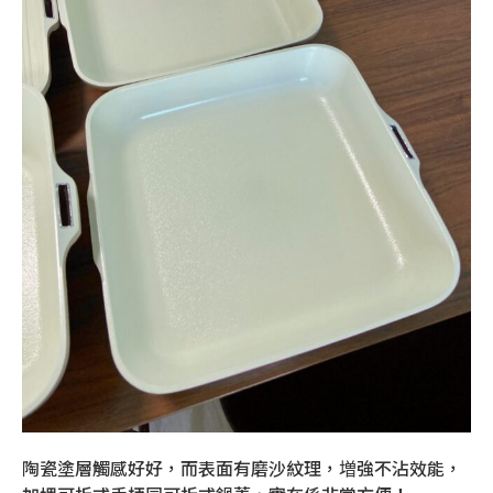
陶瓷塗層觸感好好，而表面有磨沙紋理，増強不沾效能，