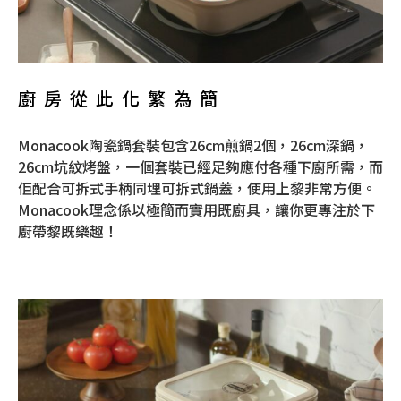
廚房從此化繁為簡
Monacook陶瓷鍋套裝包含26cm煎鍋2個，26cm深鍋，
26cm坑紋烤盤，一個套裝已經足夠應付各種下廚所需，而
佢配合可拆式手柄同埋可拆式鍋蓋，使用上黎非常方便。
Monacook理念係以極簡而實用既廚具，讓你更專注於下
廚帶黎既樂趣！