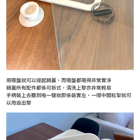
用吸盤就可以提起鍋蓋，而吸盤都吸得非常實淨
鍋蓋所有配件都係可拆式，清洗上黎亦非常輕易
手柄裝上去聽到啪一聲就即係裝實左，一㩒中間粒掣就可
以甩返出黎