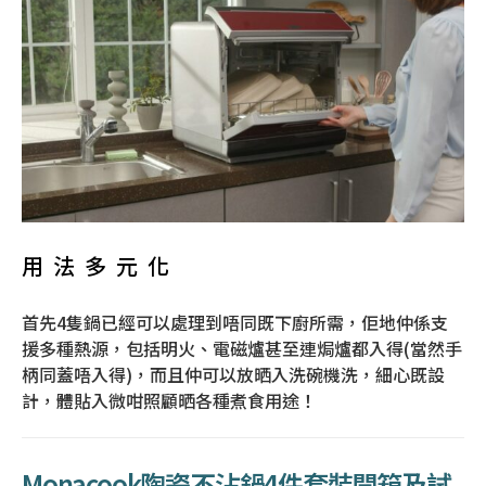
用法多元化
首先4隻鍋已經可以處理到唔同既下廚所需，佢地仲係支
援多種熱源，包括明火、電磁爐甚至連焗爐都入得(當然手
柄同蓋唔入得)，而且仲可以放晒入洗碗機洗，細心既設
計，體貼入微咁照顧晒各種煮食用途！
Monacook陶瓷不沾鍋4件套裝開箱及試