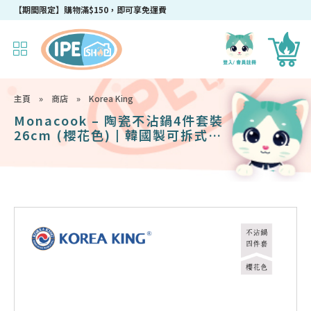
成為IPEshop會員，新會員即可獲得迎新$50購物優惠碼！
主頁
»
商店
»
Korea King
Monacook – 陶瓷不沾鍋4件套裝
26cm (櫻花色) | 韓國製可拆式手
柄鍋