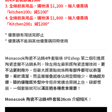
3. 全線廚房用品，購物滿 $1,200 ，輸入優惠碼
「kitchen100」減$100*
4. 全線廚房用品，購物滿 $1,800 ，輸入優惠碼
「Kitchen200」減$200*
* 優惠額有限送完即止
* 優惠碼不能與其他優惠碼同時使用
Monacook陶瓷不沾鍋4件套裝係 IPEshop 第二個引進既
陶瓷塗層不沾鍋系列，除左用左最新既陶瓷塗層技術，
更
不沾更耐用
外，佢最大既賣點就係
所有部件都可以拆落
黎
，
易於清潔
，而且層層疊起後佔用空間極少，
收納超方
便
，
簡約優雅既外型
仲令佢非常適合原鍋上台，碟都慳
返，一個套裝就可以
滿足晒各種煮食需要
！
Monacook 陶瓷不沾鍋4件套裝26cm 介紹短片：